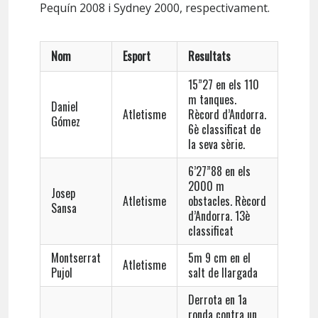
Pequín 2008 i Sydney 2000, respectivament.
Nom
Esport
Resultats
15”27 en els 110
m tanques.
Daniel
Atletisme
Rècord d’Andorra.
Gómez
6è classificat de
la seva sèrie.
6’27”88 en els
2000 m
Josep
Atletisme
obstacles. Rècord
Sansa
d’Andorra. 13è
classificat
Montserrat
5m 9 cm en el
Atletisme
Pujol
salt de llargada
Derrota en 1a
ronda contra un