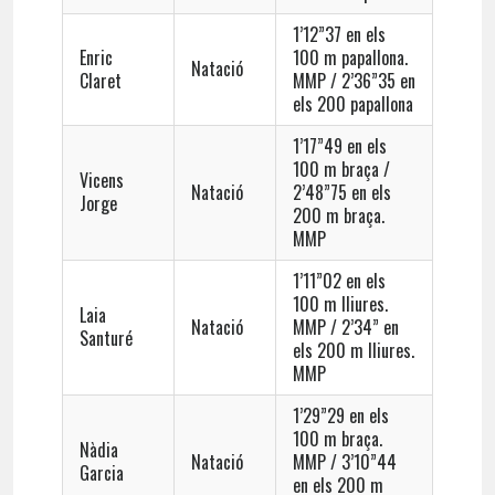
1’12”37 en els
Enric
100 m papallona.
Natació
Claret
MMP / 2’36”35 en
els 200 papallona
1’17”49 en els
100 m braça /
Vicens
Natació
2’48”75 en els
Jorge
200 m braça.
MMP
1’11”02 en els
100 m lliures.
Laia
Natació
MMP / 2’34” en
Santuré
els 200 m lliures.
MMP
1’29”29 en els
100 m braça.
Nàdia
Natació
MMP / 3’10”44
Garcia
en els 200 m