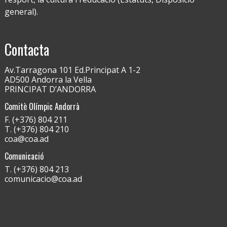
general).
Contacta
Av.Tarragona 101 Ed.Principat A 1-2
AD500 Andorra la Vella
PRINCIPAT D’ANDORRA
Comitè Olímpic Andorrà
F. (+376) 804 211
T. (+376) 804 210
coa@coa.ad
Comunicació
T. (+376) 804 213
comunicacio@coa.ad