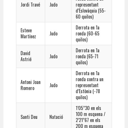
Jordi Travé
Judo
representant
d’Eslovàquia (55-
60 quilos)
Derrota en 1a
Esteve
Judo
ronda (60-65
Martínez
quilos)
Derrota en 1a
David
Judo
ronda (65-71
Astrié
quilos)
Derrota en 1a
ronda contra un
Antoni Joan
Judo
representant
Romero
d’Estònia (-78
quilos)
1’05”30 en els
100 m esquena /
Santi Deu
Natació
2’21”67 en els
200 m esquena