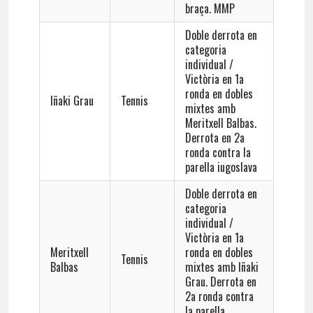
braça. MMP
Doble derrota en
categoria
individual /
Victòria en 1a
ronda en dobles
Iñaki Grau
Tennis
mixtes amb
Meritxell Balbas.
Derrota en 2a
ronda contra la
parella iugoslava
Doble derrota en
categoria
individual /
Victòria en 1a
Meritxell
ronda en dobles
Tennis
Balbas
mixtes amb Iñaki
Grau. Derrota en
2a ronda contra
la parella