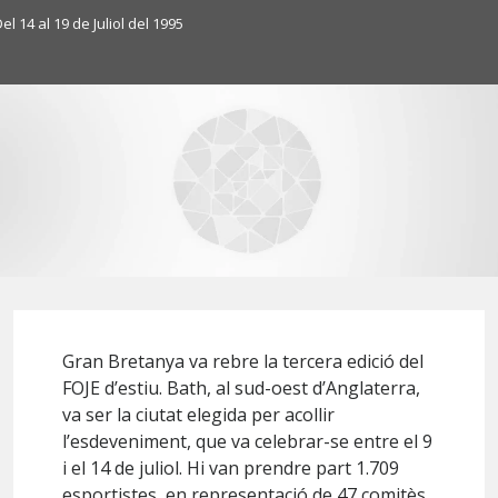
el 14 al 19 de Juliol del 1995
Gran Bretanya va rebre la tercera edició del
FOJE d’estiu. Bath, al sud-oest d’Anglaterra,
va ser la ciutat elegida per acollir
l’esdeveniment, que va celebrar-se entre el 9
i el 14 de juliol. Hi van prendre part 1.709
esportistes, en representació de 47 comitès