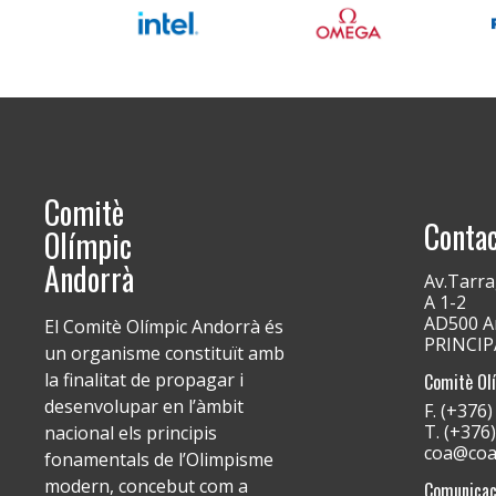
Comitè
Conta
Olímpic
Andorrà
Av.Tarra
A 1-2
AD500 An
El Comitè Olímpic Andorrà és
PRINCI
un organisme constituït amb
la finalitat de propagar i
Comitè Ol
desenvolupar en l’àmbit
F. (+376
T. (+376
nacional els principis
coa@coa
fonamentals de l’Olimpisme
modern, concebut com a
Comunicac