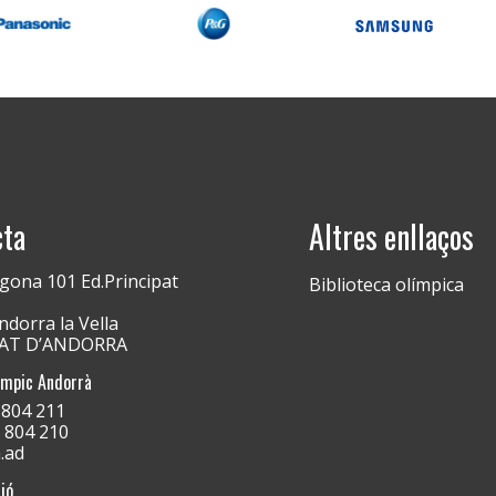
cta
Altres enllaços
gona 101 Ed.Principat
Biblioteca olímpica
dorra la Vella
PAT D’ANDORRA
ímpic Andorrà
) 804 211
) 804 210
.ad
ió