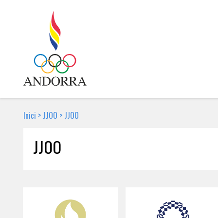
Inici
>
JJOO
>
JJOO
JJOO