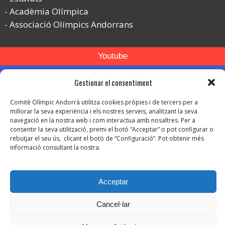
Acadèmia Olímpica
Associació Olímpics Andorrans
Youtube
Flickr
Gestionar el consentiment
Instagram
Comitè Olímpic Andorrà utilitza cookies pròpies i de tercers per a
millorar la seva experiència i els nostres serveis, analitzant la seva
navegació en la nostra web i com interactua amb nosaltres. Per a
consentir la seva utilització, premi el botó “Acceptar” o pot configurar o
rebutjar el seu ús, clicant el botó de “Configuració”. Pot obtenir més
informació consultant la nostra.
© Copyright 2026. Tots els drets reservats.
-
Avís legal
Acceptar
-
Política de privacitat
-
Política de protecció de dades
Cancel·lar
Política de Cookies