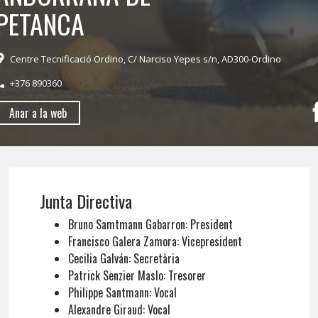
PETANCA
Centre Tecnificació Ordino, C/ Narciso Yepes s/n, AD300-Ordino
+376 890360
Anar a la web
Junta Directiva
Bruno Samtmann Gabarron: President
Francisco Galera Zamora: Vicepresident
Cecilia Galván: Secretària
Patrick Senzier Maslo: Tresorer
Philippe Santmann: Vocal
Alexandre Giraud: Vocal