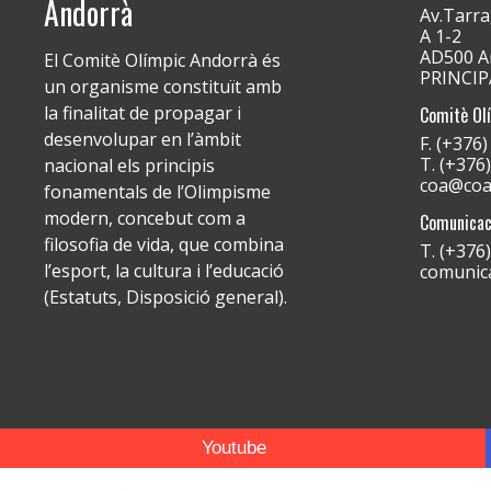
Andorrà
Av.Tarra
A 1-2
AD500 An
El Comitè Olímpic Andorrà és
PRINCI
un organisme constituït amb
la finalitat de propagar i
Comitè Ol
desenvolupar en l’àmbit
F. (+376
T. (+376
nacional els principis
coa@coa
fonamentals de l’Olimpisme
modern, concebut com a
Comunicac
filosofia de vida, que combina
T. (+376
l’esport, la cultura i l’educació
comunic
(Estatuts, Disposició general).
Youtube