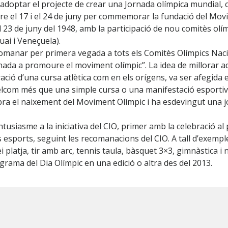
adoptar el projecte de crear una Jornada olímpica mundial, 
 el 17 i el 24 de juny per commemorar la fundació del Movi
l 23 de juny del 1948, amb la participació de nou comitès olím
ai i Veneçuela).
ecomanar per primera vegada a tots els Comitès Olímpics Nac
inada a promoure el moviment olímpic”. La idea de millorar 
ó d’una cursa atlètica com en els orígens, va ser afegida en
elcom més que una simple cursa o una manifestació esportiva.
bra el naixement del Moviment Olímpic i ha esdevingut una j
usiasme a la iniciativa del
CIO
, primer amb la celebració al 
es esports, seguint les recomanacions del
CIO
. A tall d’exempl
i platja
, tir amb arc,
tennis
taula, bàsquet
3×3
, gimnàstica i 
rama del Dia Olímpic en una edició o altra des del 2013.