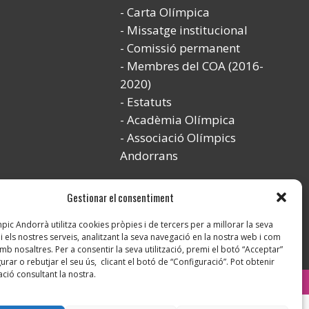
Carta Olímpica
Missatge institucional
Comissió permanent
Membres del COA (2016-
2020)
Estatuts
Acadèmia Olímpica
Associació Olímpics
Andorrans
Gestionar el consentiment
ic Andorrà utilitza cookies pròpies i de tercers per a millorar la seva
i els nostres serveis, analitzant la seva navegació en la nostra web i com
mb nosaltres. Per a consentir la seva utilització, premi el botó “Acceptar”
urar o rebutjar el seu ús, clicant el botó de “Configuració”. Pot obtenir
ció consultant la nostra.
Instagram