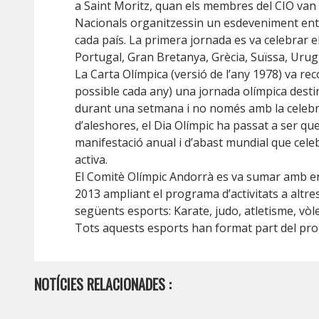
a
Saint
Moritz, quan els membres del
CIO
van 
Nacionals organitzessin un esdeveniment entre
cada país. La primera jornada es va celebrar e
Portugal, Gran Bretanya, Grècia, Suïssa, Urugu
La Carta Olímpica (versió de l’any 1978) va r
possible cada any) una jornada olímpica dest
durant una setmana i no només amb la celebraci
d’aleshores, el Dia Olímpic ha passat a ser qu
manifestació anual i d’abast mundial que cele
activa.
El Comitè Olímpic Andorrà es va sumar amb ent
2013 ampliant el programa d’activitats a altr
següents esports: Karate, judo, atletisme,
vòle
Tots aquests esports han format part del prog
NOTÍCIES RELACIONADES :