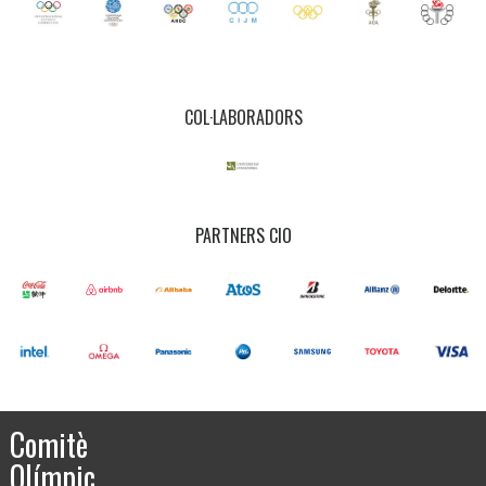
COL·LABORADORS
PARTNERS CIO
Comitè
Olímpic