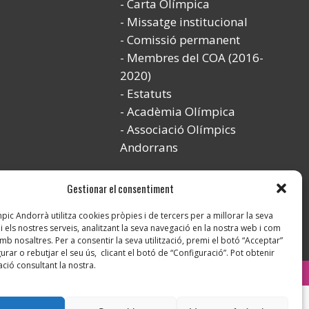
Carta Olímpica
Missatge institucional
Comissió permanent
Membres del COA (2016-
2020)
Estatuts
Acadèmia Olímpica
Associació Olímpics
Andorrans
Gestionar el consentiment
ic Andorrà utilitza cookies pròpies i de tercers per a millorar la seva
i els nostres serveis, analitzant la seva navegació en la nostra web i com
mb nosaltres. Per a consentir la seva utilització, premi el botó “Acceptar”
urar o rebutjar el seu ús, clicant el botó de “Configuració”. Pot obtenir
ció consultant la nostra.
Instagram