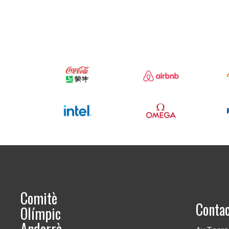
Comitè
Conta
Olímpic
Andorrà