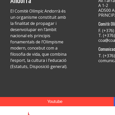
Av.Tarra
A 1-2
AD500 An
El Comitè Olímpic Andorrà és
PRINCI
un organisme constituït amb
la finalitat de propagar i
Comitè Ol
desenvolupar en l’àmbit
F. (+376
T. (+376
nacional els principis
coa@coa
fonamentals de l’Olimpisme
modern, concebut com a
Comunicac
filosofia de vida, que combina
T. (+376
l’esport, la cultura i l’educació
comunic
(Estatuts, Disposició general).
Youtube