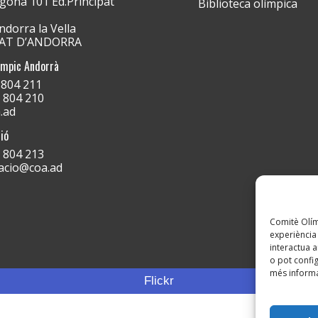
gona 101 Ed.Principat
Biblioteca olímpica
dorra la Vella
PAT D’ANDORRA
ímpic Andorrà
) 804 211
) 804 210
.ad
ió
) 804 213
acio@coa.ad
Comitè Olímp
experiència 
interactua a
o pot config
més informa
Flickr