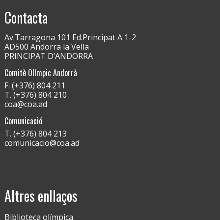
Contacta
Av.Tarragona 101 Ed.Principat A 1-2
AD500 Andorra la Vella
PRINCIPAT D’ANDORRA
Comitè Olímpic Andorrà
F. (+376) 804 211
T. (+376) 804 210
coa@coa.ad
Comunicació
T. (+376) 804 213
comunicacio@coa.ad
Altres enllaços
Biblioteca olímpica