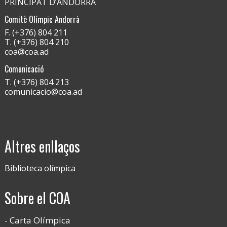
PRINCIPAT D’ANDORRA
Comitè Olímpic Andorrà
F. (+376) 804 211
T. (+376) 804 210
coa@coa.ad
Comunicació
T. (+376) 804 213
comunicacio@coa.ad
Altres enllaços
Biblioteca olímpica
Sobre el COA
Carta Olímpica