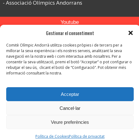
Associació Olímpics Andorrans
Youtube
Gestionar el consentiment
Flickr
Instagram
Comitè Olímpic Andorrà utilitza cookies pròpies i de tercers per a
millorar la seva experiència i els nostres serveis, analitzant la seva
navegació en la nostra web i com interactua amb nosaltres. Per a
consentir la seva utilització, premi el botó “Acceptar” o pot configurar o
rebutjar el seu ús, clicant el botó de “Configuració”. Pot obtenir més
informació consultant la nostra.
© Copyright 2026. Tots els drets reservats.
Acceptar
-
Avís legal
-
Política de privacitat
Cancel·lar
-
Política de protecció de dades
Política de Cookies
Veure preferències
Política de Cookies
Política de privacitat