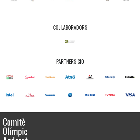
COL·LABORADORS
PARTNERS CIO
Comitè
Olímpic