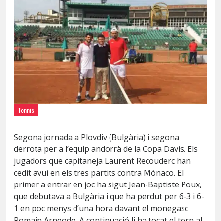
Tennis
Segona jornada a Plovdiv (Bulgària) i segona
derrota per a l’equip andorrà de la Copa Davis. Els
jugadors que capitaneja Laurent Recouderc han
cedit avui en els tres partits contra Mònaco. El
primer a entrar en joc ha sigut Jean-Baptiste Poux,
que debutava a Bulgària i que ha perdut per 6-3 i 6-
1 en poc menys d’una hora davant el monegasc
Romain Arneodo. A continuació li ha tocat el torn al