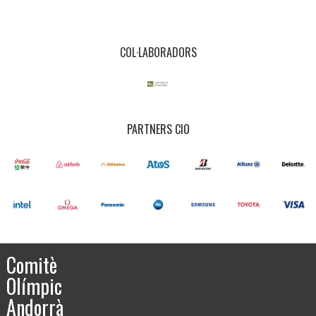
COL·LABORADORS
PARTNERS CIO
Comitè
Olímpic
Andorrà