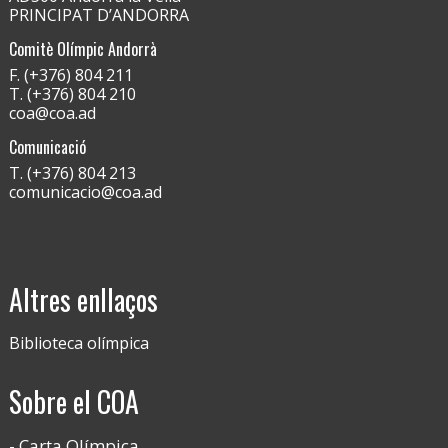
PRINCIPAT D’ANDORRA
Comitè Olímpic Andorrà
F. (+376) 804 211
T. (+376) 804 210
coa@coa.ad
Comunicació
T. (+376) 804 213
comunicacio@coa.ad
Altres enllaços
Biblioteca olímpica
Sobre el COA
Carta Olímpica