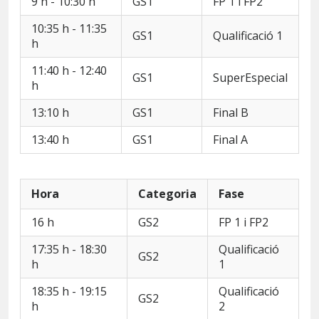
9 h - 10:30 h
GS1
FP 1 i FP2
10:35 h - 11:35
GS1
Qualificació 1
h
11:40 h - 12:40
GS1
SuperEspecial
h
13:10 h
GS1
Final B
13:40 h
GS1
Final A
Hora
Categoria
Fase
16 h
GS2
FP 1 i FP2
17:35 h - 18:30
Qualificació
GS2
h
1
18:35 h - 19:15
Qualificació
GS2
h
2