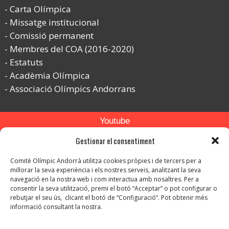
Carta Olímpica
Missatge institucional
Comissió permanent
Membres del COA (2016-2020)
Estatuts
Acadèmia Olímpica
Associació Olímpics Andorrans
Youtube
Flickr
Gestionar el consentiment
Instagram
Comitè Olímpic Andorrà utilitza cookies pròpies i de tercers per a
millorar la seva experiència i els nostres serveis, analitzant la seva
navegació en la nostra web i com interactua amb nosaltres. Per a
consentir la seva utilització, premi el botó “Acceptar” o pot configurar o
rebutjar el seu ús, clicant el botó de “Configuració”. Pot obtenir més
informació consultant la nostra.