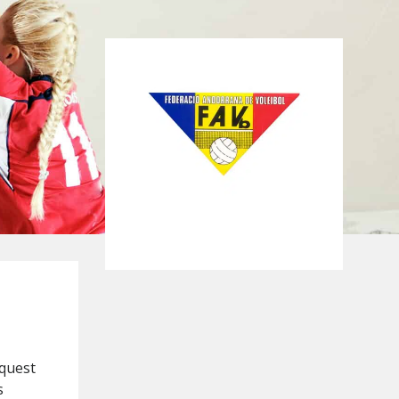
aquest
s