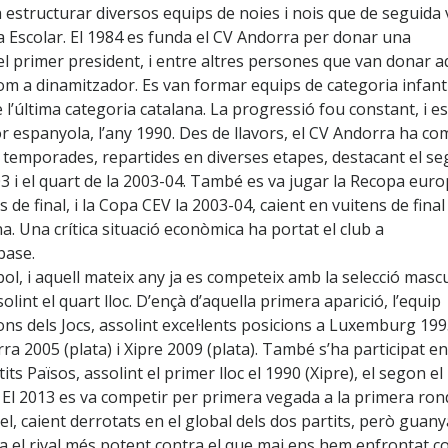
 a estructurar diversos equips de noies i nois que de seguida
 Escolar. El 1984 es funda el CV Andorra per donar una
r el primer president, i entre altres persones que van donar 
om a dinamitzador. Es van formar equips de categoria infanti
e l’última categoria catalana. La progressió fou constant, i es
nor espanyola, l’any 1990. Des de llavors, el CV Andorra ha co
2 temporades, repartides en diverses etapes, destacant el s
03 i el quart de la 2003-04. També es va jugar la Recopa euro
 de final, i la Copa CEV la 2003-04, caient en vuitens de final
a. Una crítica situació econòmica ha portat el club a
base.
ol, i aquell mateix any ja es competeix amb la selecció masc
lint el quart lloc. D’ençà d’aquella primera aparició, l’equip
ions dels Jocs, assolint excel·lents posicions a Luxemburg 19
ra 2005 (plata) i Xipre 2009 (plata). També s’ha participat en
s Països, assolint el primer lloc el 1990 (Xipre), el segon el
1. El 2013 es va competir per primera vegada a la primera ron
l, caient derrotats en el global dels dos partits, però guan
tra el rival més potent contra el que mai ens hem enfrontat c