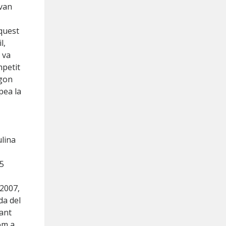
 van
aquest
l,
 va
mpetit
egon
pea la
ulina
95
 2007,
da del
yant
om a