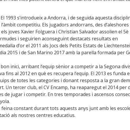
. El 1993 s’introdueix a Andorra, i de seguida aquesta discipli
’àmbit competitiu. Els jugadors andorrans, des d’aleshores
ls joves Xavier Folguera i Christian Salvador assolien el 5è l
ermudes i seguirien aconseguint destacats resultats en
dalla d’or el 2011 als Jocs dels Petits Estats de Liechtenstei
àndia 2015 i de San Marino 2017 amb la parella formada per G
bon inici, arribant l’equip sènior a competir a la Segona divi
a fins al 2012 en què es recupera l’equip. El 2013 es funda e
quips de totes les categories i donant resposta a la gran de
ort. Un tercer club, el CV Encamp, ha reaparegut el 2014 per
 de jugar i competir. En tres temporades i ascensos consec
yola.
a feina constant durant tots aquests anys junt amb les escol
ació als nostres centres educatius.