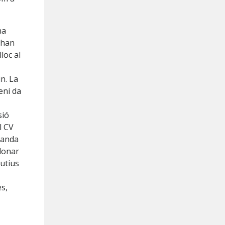
na
 han
loc al
n. La
eni da
sió
l CV
manda
 donar
utius
es,