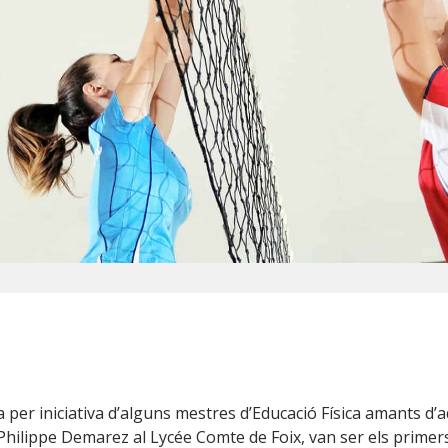
ra per iniciativa d’alguns mestres d’Educació Física amants d’
 Philippe Demarez al Lycée Comte de Foix, van ser els primer