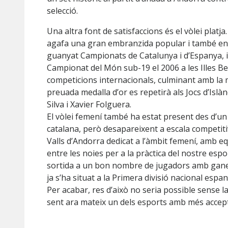
selecció.
Una altra font de satisfaccions és el vòlei platja
agafa una gran embranzida popular i també en l
guanyat Campionats de Catalunya i d’Espanya, i e
Campionat del Món sub-19 el 2006 a les Illes B
competicions internacionals, culminant amb la me
preuada medalla d’or es repetirà als Jocs d’Isl
Silva i Xavier Folguera.
El vòlei femení també ha estat present des d’un 
catalana, però desapareixent a escala competitiv
Valls d’Andorra dedicat a l’àmbit femení, amb e
entre les noies per a la pràctica del nostre esp
sortida a un bon nombre de jugadors amb ganes
ja s’ha situat a la Primera divisió nacional espan
Per acabar, res d’això no seria possible sense l
sent ara mateix un dels esports amb més accept