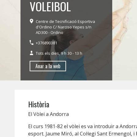
VOLEIBOL
Centre de Tecnificació Esportiva
d'Ordino C/ Narciso Yepes s/n
AD300 - Ordino
+376890381
Tots els dies, 9 h 30 - 13 h
Anar a la web
Història
El Vòlei a Andorra
El curs 1981-82 el vòlei es va introduir a Andor
esport. Jaume Miró, al Col·legi Sant Ermengol, i