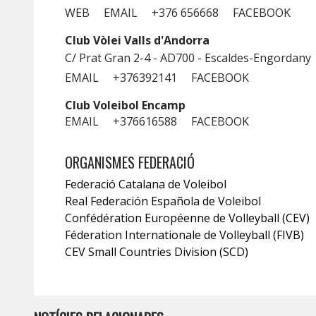
WEB
EMAIL
+376 656668
FACEBOOK
Club Vòlei Valls d'Andorra
C/ Prat Gran 2-4 - AD700 - Escaldes-Engordany
EMAIL
+376392141
FACEBOOK
Club Voleibol Encamp
EMAIL
+376616588
FACEBOOK
ORGANISMES FEDERACIÓ
Federació Catalana de Voleibol
Real Federación Española de Voleibol
Confédération Européenne de Volleyball (CEV)
Féderation Internationale de Volleyball (FIVB)
CEV Small Countries Division (SCD)