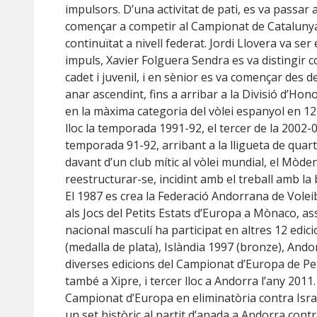
impulsors. D’una activitat de pati, es va passar
començar a competir al Campionat de Catalunya
continuïtat a nivell federat. Jordi Llovera va se
impuls, Xavier Folguera Sendra es va distingir c
cadet i juvenil, i en sènior es va començar des d
anar ascendint, fins a arribar a la Divisió d’Ho
en la màxima categoria del vòlei espanyol en 1
lloc la temporada 1991-92, el tercer de la 2002-
temporada 91-92, arribant a la lligueta de quarts
davant d’un club mític al vòlei mundial, el Mòden
reestructurar-se, incidint amb el treball amb la 
El 1987 es crea la Federació Andorrana de Voleib
als Jocs del Petits Estats d’Europa a Mònaco, asso
nacional masculí ha participat en altres 12 edic
(medalla de plata), Islàndia 1997 (bronze), Andor
diverses edicions del Campionat d’Europa de Petit
també a Xipre, i tercer lloc a Andorra l’any 201
Campionat d’Europa en eliminatòria contra Israe
un set històric al partit d’anada a Andorra con