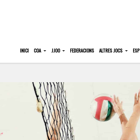
INICI
COA
JJOO
FEDERACIONS
ALTRES JOCS
ESP