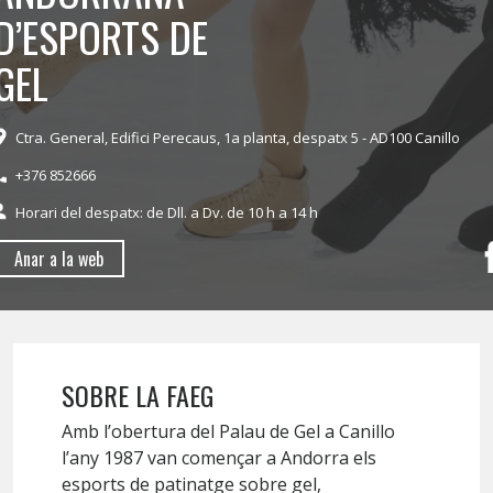
D’ESPORTS DE
GEL
Ctra. General, Edifici Perecaus, 1a planta, despatx 5 - AD100 Canillo
+376 852666
Horari del despatx: de Dll. a Dv. de 10 h a 14 h
Anar a la web
SOBRE LA FAEG
Amb l’obertura del Palau de Gel a Canillo
l’any 1987 van començar a Andorra els
esports de patinatge sobre gel,