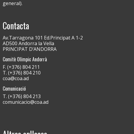
general).
Contacta
Av.Tarragona 101 Ed.Principat A 1-2
AD500 Andorra la Vella
PRINCIPAT D’ANDORRA
Comitè Olímpic Andorrà
F. (+376) 804 211
T. (+376) 804 210
coa@coa.ad
Comunicació
T. (+376) 804 213
comunicacio@coa.ad