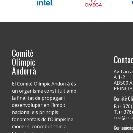
Comitè
Conta
Olímpic
Andorrà
Av.Tarra
A 1-2
AD500 An
El Comitè Olímpic Andorrà és
PRINCI
un organisme constituït amb
la finalitat de propagar i
Comitè Ol
desenvolupar en l’àmbit
F. (+376
T. (+376
nacional els principis
coa@coa
fonamentals de l’Olimpisme
modern, concebut com a
Comunicac