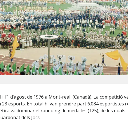
ol i l’1 d’agost de 1976 a Mont-real (Canadà). La competició v
3 esports. En total hi van prendre part 6.084 esportistes (
ètica va dominar el rànquing de medalles (125), de les quals
uardonat dels Jocs.