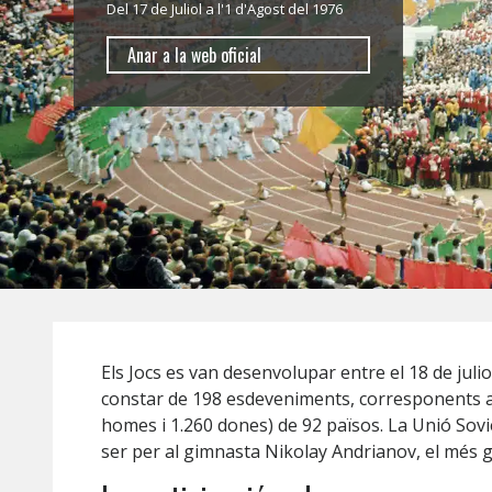
Del 17 de Juliol a l'1 d'Agost del 1976
Anar a la web oficial
Els Jocs es van desenvolupar entre el 18 de juli
constar de 198 esdeveniments, corresponents a 2
homes i 1.260 dones) de 92 països. La Unió Sovi
ser per al gimnasta Nikolay Andrianov, el més g