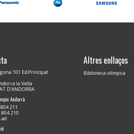
cta
Altres enllaços
gona 101 Ed.Principat
Biblioteca olímpica
dorra la Vella
PAT D’ANDORRA
ímpic Andorrà
) 804 211
) 804 210
.ad
ió