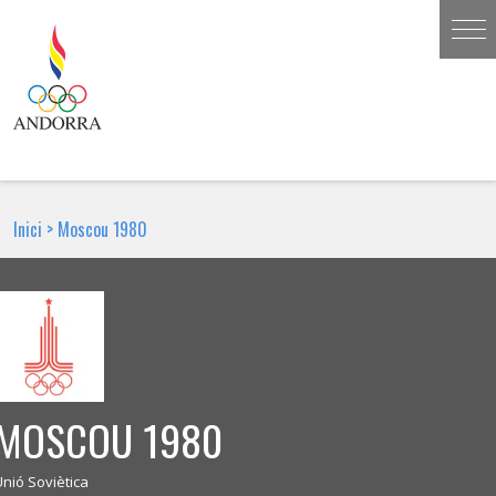
Inici
>
Moscou 1980
MOSCOU 1980
Unió Soviètica