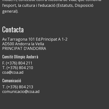
l’esport, la cultura i l’educació (Estatuts, Disposició
general).
Contacta
Av.Tarragona 101 Ed.Principat A 1-2
AD500 Andorra la Vella
PRINCIPAT D’ANDORRA
Comitè Olímpic Andorrà
F. (+376) 804 211
T. (+376) 804 210
coa@coa.ad
Comunicació
T. (+376) 804 213
comunicacio@coa.ad