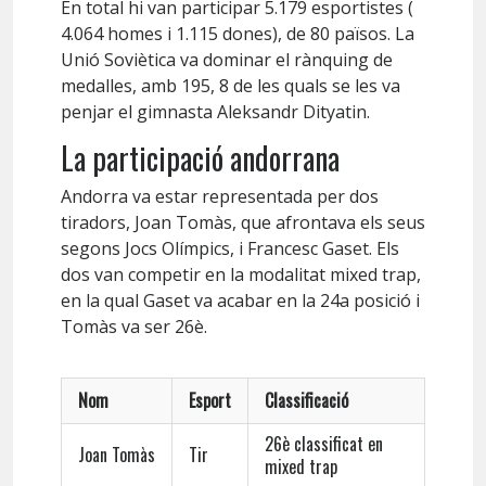
En total hi van participar 5.179 esportistes (
4.064 homes i 1.115 dones), de 80 països. La
Unió Soviètica va dominar el rànquing de
medalles, amb 195, 8 de les quals se les va
penjar el gimnasta Aleksandr Dityatin.
La participació andorrana
Andorra va estar representada per dos
tiradors, Joan Tomàs, que afrontava els seus
segons Jocs Olímpics, i Francesc Gaset. Els
dos van competir en la modalitat mixed trap,
en la qual Gaset va acabar en la 24a posició i
Tomàs va ser 26è.
Nom
Esport
Classificació
26è classificat en
Joan Tomàs
Tir
mixed trap