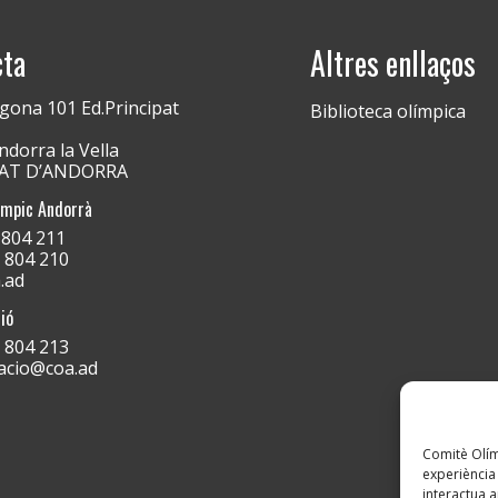
cta
Altres enllaços
gona 101 Ed.Principat
Biblioteca olímpica
dorra la Vella
PAT D’ANDORRA
ímpic Andorrà
) 804 211
) 804 210
.ad
ió
) 804 213
acio@coa.ad
Comitè Olímp
experiència 
interactua a