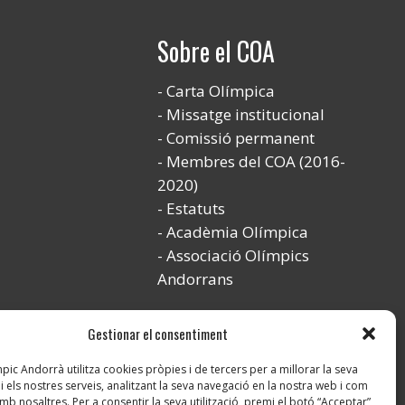
Sobre el COA
Carta Olímpica
Missatge institucional
Comissió permanent
Membres del COA (2016-
2020)
Estatuts
Acadèmia Olímpica
Associació Olímpics
Andorrans
Gestionar el consentiment
ic Andorrà utilitza cookies pròpies i de tercers per a millorar la seva
i els nostres serveis, analitzant la seva navegació en la nostra web i com
mb nosaltres. Per a consentir la seva utilització, premi el botó “Acceptar”