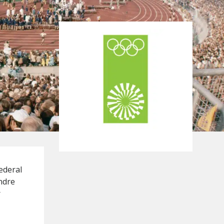
Federal
ndre
r