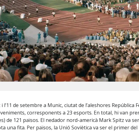
 i l’11 de setembre a Munic, ciutat de l’aleshores República 
veniments, corresponents a 23 esports. En total, hi van pre
es) de 121 països. El nedador nord-americà Mark Spitz va se
ota una fita. Per països, la Unió Soviètica va ser el primer del