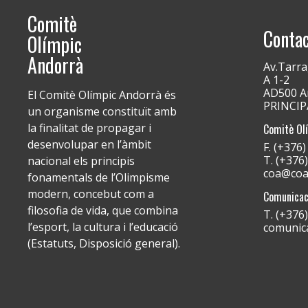
Comitè
Conta
Olímpic
Andorrà
Av.Tarra
A 1-2
AD500 An
El Comitè Olímpic Andorrà és
PRINCI
un organisme constituït amb
la finalitat de propagar i
Comitè Ol
desenvolupar en l’àmbit
F. (+376
T. (+376
nacional els principis
coa@coa
fonamentals de l’Olimpisme
modern, concebut com a
Comunicac
filosofia de vida, que combina
T. (+376
l’esport, la cultura i l’educació
comunic
(Estatuts, Disposició general).