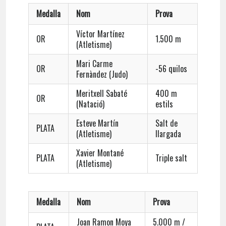
Medalla
Nom
Prova
Víctor Martínez
OR
1.500 m
(Atletisme)
Mari Carme
OR
-56 quilos
Fernàndez (Judo)
Meritxell Sabaté
400 m
OR
(Natació)
estils
Esteve Martín
Salt de
PLATA
(Atletisme)
llargada
Xavier Montané
PLATA
Triple salt
(Atletisme)
Medalla
Nom
Prova
Joan Ramon Moya
5.000 m /