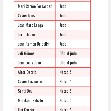
Mari Carme Fernàndez
Judo
Xavier Nuez
Judo
Joan Marc Lauga
Judo
Jordi Travé
Judo
Joan Ramon Balcells
Judo
Juli Gómez
Oficial judo
Jean Louis Juan
Oficial judo
Aitor Osorio
Natació
Xavier Cazcarro
Natació
Santi Deu
Natació
Meritxell Sabaté
Natació
Eloi Garcia
Natació