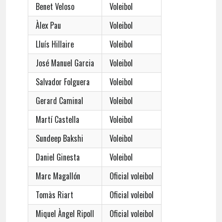
Benet Veloso
Voleibol
Àlex Pau
Voleibol
Lluís Hillaire
Voleibol
José Manuel Garcia
Voleibol
Salvador Folguera
Voleibol
Gerard Caminal
Voleibol
Martí Castella
Voleibol
Sundeep Bakshi
Voleibol
Daniel Ginesta
Voleibol
Marc Magallón
Oficial voleibol
Tomàs Riart
Oficial voleibol
Miquel Àngel Ripoll
Oficial voleibol