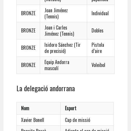
Joan Jiménez
BRONZE
Individual
(Tennis)
Joan i Carles
BRONZE
Dobles
Jiménez (Tennis)
Isidoro Sánchez (Tir
Pistola
BRONZE
de precisió)
d’aire
Equip Andorra
BRONZE
Voleibol
masculí
La delegació andorrana
Nom
Esport
Xavier Bonell
Cap de missió