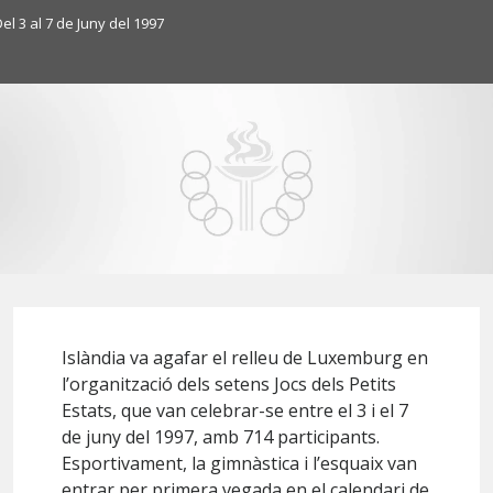
el 3 al 7 de Juny del 1997
Islàndia va agafar el relleu de
Luxemburg
en
l’organització dels setens Jocs dels Petits
Estats, que van celebrar-se entre el 3 i el 7
de juny del 1997, amb 714 participants.
Esportivament, la gimnàstica i l’esquaix van
entrar per primera vegada en el calendari de