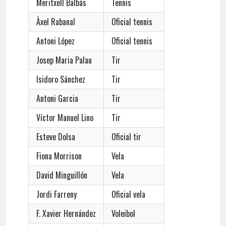
Meritxell Balbàs
Tennis
Àxel Rabanal
Oficial tennis
Antoni López
Oficial tennis
Josep Maria Palau
Tir
Isidoro Sánchez
Tir
Antoni Garcia
Tir
Víctor Manuel Lino
Tir
Esteve Dolsa
Oficial tir
Fiona Morrison
Vela
David Minguillón
Vela
Jordi Farreny
Oficial vela
F. Xavier Hernández
Voleibol