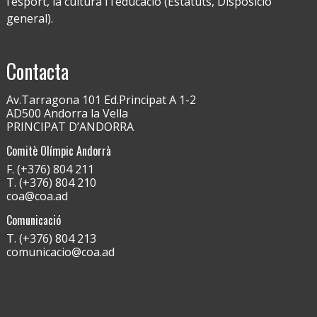
l’esport, la cultura i l’educació (Estatuts, Disposició
general).
Contacta
Av.Tarragona 101 Ed.Principat A 1-2
AD500 Andorra la Vella
PRINCIPAT D’ANDORRA
Comitè Olímpic Andorrà
F. (+376) 804 211
T. (+376) 804 210
coa@coa.ad
Comunicació
T. (+376) 804 213
comunicacio@coa.ad