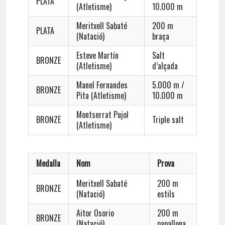
PLATA
(Atletisme)
10.000 m
Meritxell Sabaté
200 m
PLATA
(Natació)
braça
Esteve Martín
Salt
BRONZE
(Atletisme)
d’alçada
Manel Fernandes
5.000 m /
BRONZE
Pita (Atletisme)
10.000 m
Montserrat Pujol
BRONZE
Triple salt
(Atletisme)
Medalla
Nom
Prova
Meritxell Sabaté
200 m
BRONZE
(Natació)
estils
Aitor Osorio
200 m
BRONZE
(Natació)
papallona