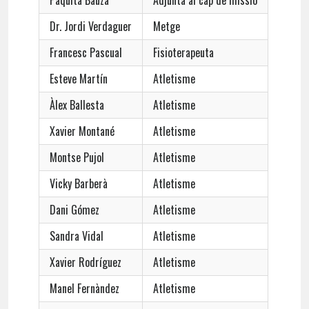
Paquita Bauzà
Adjunta al cap de missió
Dr. Jordi Verdaguer
Metge
Francesc Pascual
Fisioterapeuta
Esteve Martín
Atletisme
Àlex Ballesta
Atletisme
Xavier Montané
Atletisme
Montse Pujol
Atletisme
Vicky Barberà
Atletisme
Dani Gómez
Atletisme
Sandra Vidal
Atletisme
Xavier Rodríguez
Atletisme
Manel Fernàndez
Atletisme