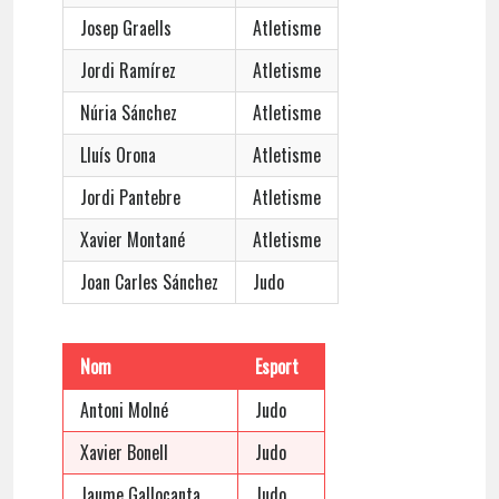
Josep Graells
Atletisme
Jordi Ramírez
Atletisme
Núria Sánchez
Atletisme
Lluís Orona
Atletisme
Jordi Pantebre
Atletisme
Xavier Montané
Atletisme
Joan Carles Sánchez
Judo
Nom
Esport
Antoni Molné
Judo
Xavier Bonell
Judo
Jaume Gallocanta
Judo