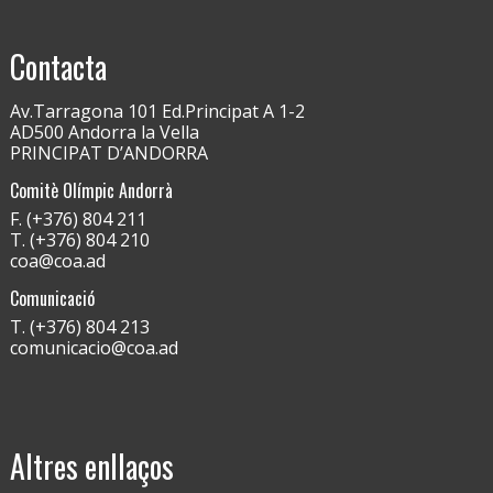
Contacta
Av.Tarragona 101 Ed.Principat A 1-2
AD500 Andorra la Vella
PRINCIPAT D’ANDORRA
Comitè Olímpic Andorrà
F. (+376) 804 211
T. (+376) 804 210
coa@coa.ad
Comunicació
T. (+376) 804 213
comunicacio@coa.ad
Altres enllaços