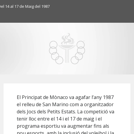
el 14 al 17 de Maig del 1987
El Principat de Mònaco va agafar l’any 1987
el relleu de San Marino com a organitzador
dels Jocs dels Petits Estats. La competició va
tenir lloc entre el 14 i el 17 de maig i el
programa esportiu va augmentar fins als
nou esports, amb la inclusió del voleibol i la