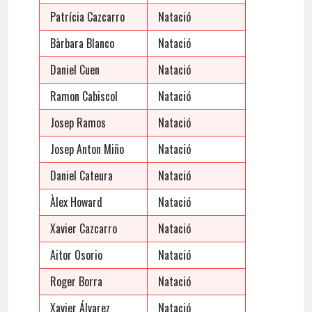
Patrícia Cazcarro
Natació
Bàrbara Blanco
Natació
Daniel Cuen
Natació
Ramon Cabiscol
Natació
Josep Ramos
Natació
Josep Anton Miño
Natació
Daniel Cateura
Natació
Àlex Howard
Natació
Xavier Cazcarro
Natació
Aitor Osorio
Natació
Roger Borra
Natació
Xavier Álvarez
Natació