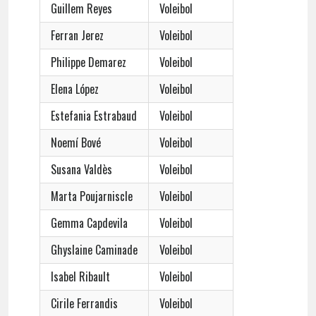
Guillem Reyes
Voleibol
Ferran Jerez
Voleibol
Philippe Demarez
Voleibol
Elena López
Voleibol
Estefania Estrabaud
Voleibol
Noemí Bové
Voleibol
Susana Valdès
Voleibol
Marta Poujarniscle
Voleibol
Gemma Capdevila
Voleibol
Ghyslaine Caminade
Voleibol
Isabel Ribault
Voleibol
Cirile Ferrandis
Voleibol