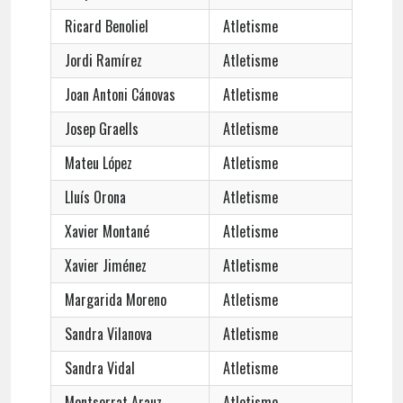
Ricard Benoliel
Atletisme
Jordi Ramírez
Atletisme
Joan Antoni Cánovas
Atletisme
Josep Graells
Atletisme
Mateu López
Atletisme
Lluís Orona
Atletisme
Xavier Montané
Atletisme
Xavier Jiménez
Atletisme
Margarida Moreno
Atletisme
Sandra Vilanova
Atletisme
Sandra Vidal
Atletisme
Montserrat Arauz
Atletisme