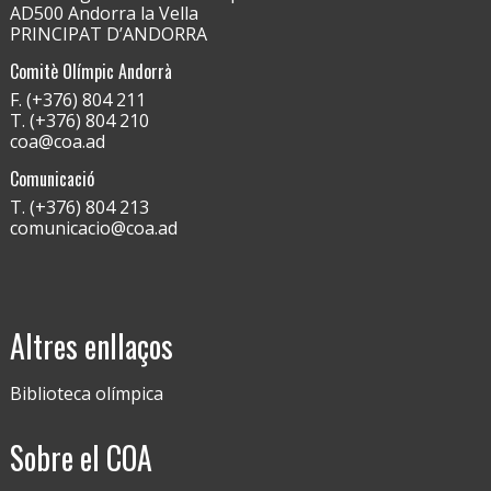
AD500 Andorra la Vella
PRINCIPAT D’ANDORRA
Comitè Olímpic Andorrà
F. (+376) 804 211
T. (+376) 804 210
coa@coa.ad
Comunicació
T. (+376) 804 213
comunicacio@coa.ad
Altres enllaços
Biblioteca olímpica
Sobre el COA