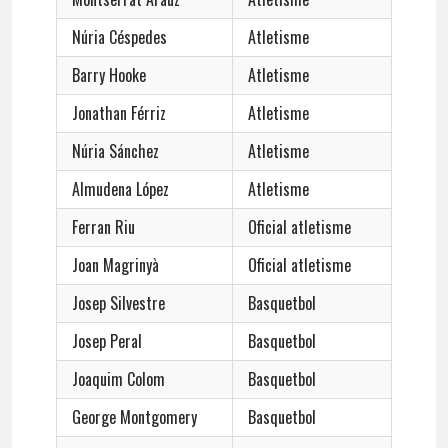
Núria Céspedes
Atletisme
Barry Hooke
Atletisme
Jonathan Férriz
Atletisme
Núria Sánchez
Atletisme
Almudena López
Atletisme
Ferran Riu
Oficial atletisme
Joan Magrinyà
Oficial atletisme
Josep Silvestre
Basquetbol
Josep Peral
Basquetbol
Joaquim Colom
Basquetbol
George Montgomery
Basquetbol