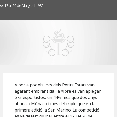
el 17 al 20 de Maig del 1989
A poc a poc els Jocs dels Petits Estats van
agafant embranzida i a Xipre es van aplegar
675 esportistes, un 44% més que dos anys
abans a Mònaco i més del triple que en la
primera edició, a San Marino. La competició
es va desenvolupar entre el 17 i el 20 de