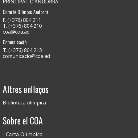
PRINCIPAT D’ANDORRA
Comitè Olímpic Andorrà
F. (+376) 804 211
T. (+376) 804 210
coa@coa.ad
Comunicació
T. (+376) 804 213
comunicacio@coa.ad
Altres enllaços
Biblioteca olímpica
Sobre el COA
Carta Olímpica