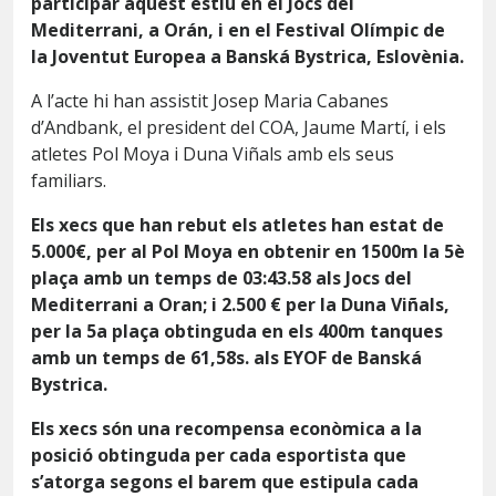
participar aquest estiu en el Jocs del
Mediterrani, a Orán, i en el Festival Olímpic de
la Joventut Europea a
Banská Bystrica, Eslovènia.
A l’acte hi han assistit Josep Maria Cabanes
d’Andbank, el president del COA, Jaume Martí, i els
atletes Pol Moya i Duna Viñals amb els seus
familiars.
Els xecs que han rebut els atletes han estat de
5.000€, per al Pol Moya en obtenir en 1500m la 5è
plaça amb un temps de 03:43.58 als Jocs del
Mediterrani a Oran; i 2.500 € per la Duna Viñals,
per la 5a plaça obtinguda en els 400m tanques
amb un temps de 61,58s. als EYOF de Banská
Bystrica.
Els xecs són una recompensa econòmica a la
posició obtinguda per cada esportista que
s’atorga segons el barem que estipula cada