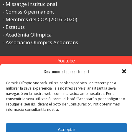
Missatge institucional
Comissió permanent
Membres del COA (2016-2020)
Estatuts
Acadèmia Olímpica
Associació Olímpics Andorrans
Youtube
Gestionar el consentiment
Flickr
Instagram
Comitè Olímpic Andorrà utilitza cookies pròpies i de tercers per a
millorar la seva experiència i els nostres serveis, analitzant la seva
navegació en la nostra web i com interactua amb nosaltres. Per a
consentir la seva utilització, premi el botó “Acceptar” o pot configurar o
rebutjar el seu ús, clicant el botó de “Configuració”. Pot obtenir més
informació consultant la nostra.
© Copyright 2026. Tots els drets reservats.
Acceptar
-