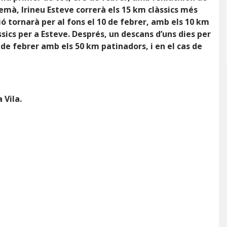
emà, Irineu Esteve correrà els 15 km clàssics més
ó tornarà per al fons el 10 de febrer, amb els 10 km
làssics per a Esteve. Després, un descans d’uns dies per
9 de febrer amb els 50 km patinadors, i en el cas de
 Vila.