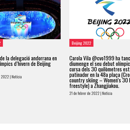
2
Beijing 2022
de la delegació andorrana en
Carola Vila @cvo1999 ha tan
límpics d’hivern de Beijing
diumenge el seu debut olímpic
cursa dels 30 quilòmetres est
patinador en la 48a plaça (Cr
e 2022 | Notícia
country skiing – Women’s 30
freestyle) a Zhangjiakou.
21 de febrer de 2022 | Notícia