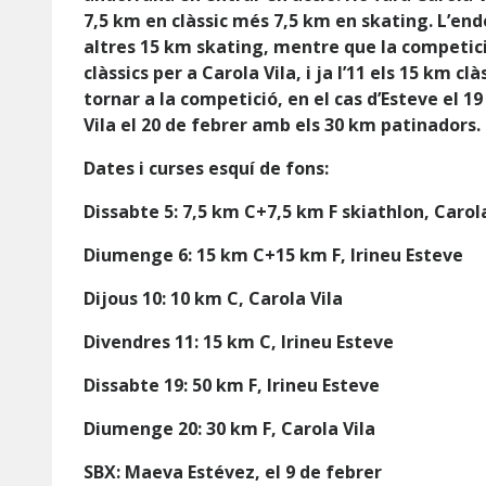
7,5 km en clàssic més 7,5 km en skating. L’end
altres 15 km skating, mentre que la competici
clàssics per a Carola Vila, i ja l’11 els 15 km c
tornar a la competició, en el cas d’Esteve el 1
Vila el 20 de febrer amb els 30 km patinadors.
Dates i curses esquí de fons:
Dissabte 5: 7,5 km C+7,5 km F skiathlon, Carola
Diumenge 6: 15 km C+15 km F, Irineu Esteve
Dijous 10: 10 km C, Carola Vila
Divendres 11: 15 km C, Irineu Esteve
Dissabte 19: 50 km F, Irineu Esteve
Diumenge 20: 30 km F, Carola Vila
SBX: Maeva Estévez, el 9 de febrer