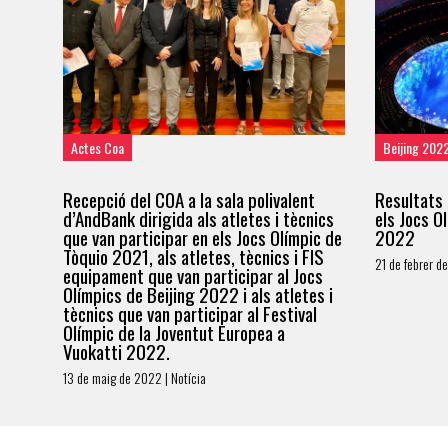
Actes Coa
Beijing 202
Recepció del COA a la sala polivalent
Resultats 
d’AndBank dirigida als atletes i tècnics
els Jocs O
que van participar en els Jocs Olímpic de
2022
Tòquio 2021, als atletes, tècnics i FIS
21 de febrer d
equipament que van participar al Jocs
Olímpics de Beijing 2022 i als atletes i
tècnics que van participar al Festival
Olímpic de la Joventut Europea a
Vuokatti 2022.
13 de maig de 2022 | Notícia