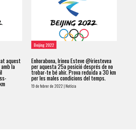
Beijing 2022
cat aquest
Enhorabona, Irineu Esteve @iriestevea
 amb la
per aquesta 25a posició després de no
il
trobar-te bé ahir. Prova reduïda a 30 km
oss-
per les males condicions del temps.
 km
19 de febrer de 2022 | Notícia