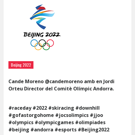
Beijing 2022
Cande Moreno @candemoreno amb en Jordi
Orteu Director del Comitè Olímpic Andorra.
#raceday #2022 #skiracing #downhill
#gofastorgohome #jocsolimpics #jjoo
#olympics #olympicgames #olimpiades
#beijing #andorra #esports #Beijing2022