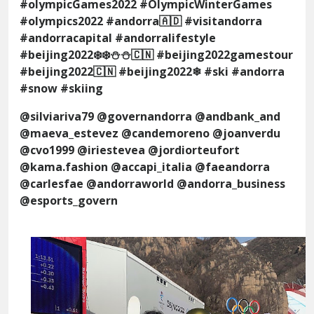
#olympicGames2022 #OlympicWinterGames
#olympics2022 #andorra🇦🇩 #visitandorra
#andorracapital #andorralifestyle
#beijing2022❄️❄️⛄⛄🇨🇳 #beijing2022gamestour
#beijing2022🇨🇳 #beijing2022❄ #ski #andorra
#snow #skiing
@silviariva79 @governandorra @andbank_and
@maeva_estevez @candemoreno @joanverdu
@cvo1999 @iriestevea @jordiorteufort
@kama.fashion @accapi_italia @faeandorra
@carlesfae @andorraworld @andorra_business
@esports_govern