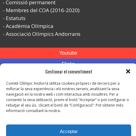
Comissió permanent
Membres del COA (2016-2020)
Estatuts
Acadèmia Olímpica
Associació Olímpics Andorrans
Youtube
Flickr
Gestionar el consentiment
Instagram
Comitè Olímpic Andorrà utilitza cookies pròpies i de tercers per a
millorar la seva experiència i els nostres serveis, analitzant la seva
navegació en la nostra web i com interactua amb nosaltres. Per a
consentir la seva utilització, premi el botó “Acceptar” o pot configurar o
rebutjar el seu ús, clicant el botó de “Configuració”. Pot obtenir més
informació consultant la nostra.
© Copyright 2026. Tots els drets reservats.
-
Avís legal
Acceptar
-
Política de privacitat