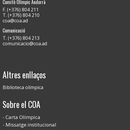
Comitè Olímpic Andorrà
F. (+376) 804 211
T. (+376) 804 210
coa@coa.ad
Comunicació
T. (+376) 804 213
comunicacio@coa.ad
Altres enllaços
Biblioteca olímpica
Sobre el COA
Carta Olímpica
Missatge institucional