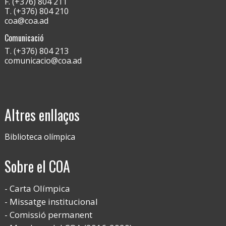
F. (+376) 804 211
T. (+376) 804 210
coa@coa.ad
Comunicació
T. (+376) 804 213
comunicacio@coa.ad
Altres enllaços
Biblioteca olímpica
Sobre el COA
Carta Olímpica
Missatge institucional
Comissió permanent