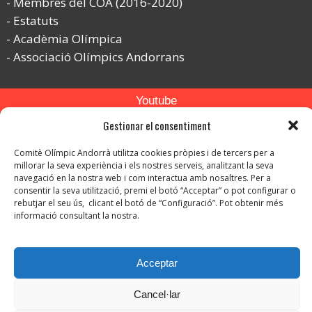
Membres del COA (2016-2020)
Estatuts
Acadèmia Olímpica
Associació Olímpics Andorrans
Youtube
Gestionar el consentiment
Flickr
Instagram
Comitè Olímpic Andorrà utilitza cookies pròpies i de tercers per a
millorar la seva experiència i els nostres serveis, analitzant la seva
navegació en la nostra web i com interactua amb nosaltres. Per a
consentir la seva utilització, premi el botó “Acceptar” o pot configurar o
rebutjar el seu ús, clicant el botó de “Configuració”. Pot obtenir més
informació consultant la nostra.
© Copyright 2026. Tots els drets reservats.
Acceptar
-
Avís legal
-
Política de privacitat
Cancel·lar
-
Política de protecció de dades