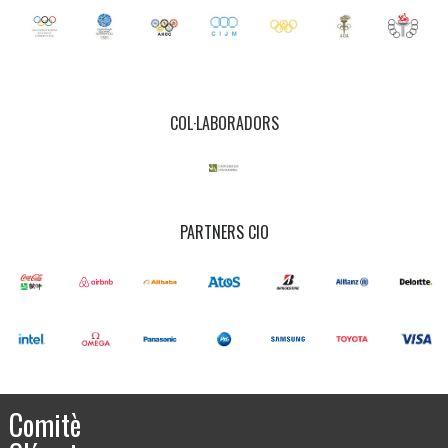
COL·LABORADORS
PARTNERS CIO
Comitè