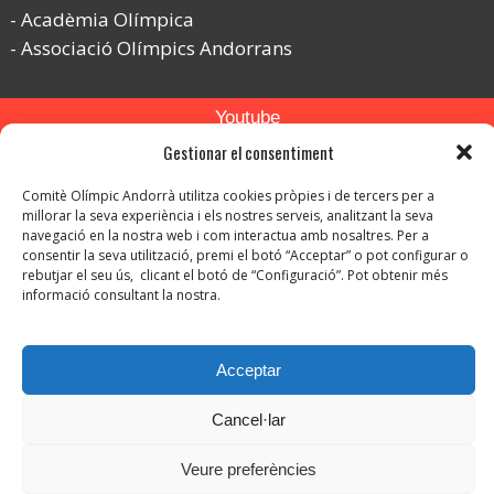
Acadèmia Olímpica
Associació Olímpics Andorrans
Youtube
Gestionar el consentiment
Flickr
Comitè Olímpic Andorrà utilitza cookies pròpies i de tercers per a
Instagram
millorar la seva experiència i els nostres serveis, analitzant la seva
navegació en la nostra web i com interactua amb nosaltres. Per a
consentir la seva utilització, premi el botó “Acceptar” o pot configurar o
rebutjar el seu ús, clicant el botó de “Configuració”. Pot obtenir més
informació consultant la nostra.
© Copyright 2026. Tots els drets reservats.
Acceptar
-
Avís legal
-
Política de privacitat
Cancel·lar
-
Política de protecció de dades
Política de Cookies
Veure preferències