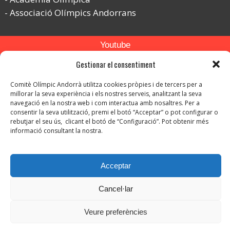
Associació Olímpics Andorrans
Youtube
Gestionar el consentiment
Flickr
Instagram
Comitè Olímpic Andorrà utilitza cookies pròpies i de tercers per a
millorar la seva experiència i els nostres serveis, analitzant la seva
navegació en la nostra web i com interactua amb nosaltres. Per a
consentir la seva utilització, premi el botó “Acceptar” o pot configurar o
rebutjar el seu ús, clicant el botó de “Configuració”. Pot obtenir més
informació consultant la nostra.
© Copyright 2026. Tots els drets reservats.
Acceptar
-
Avís legal
-
Política de privacitat
Cancel·lar
-
Política de protecció de dades
Política de Cookies
Veure preferències