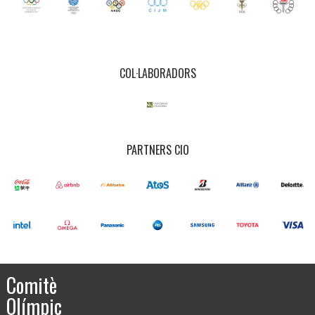
COL·LABORADORS
PARTNERS CIO
Comitè
Olímpic