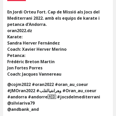
En Jordi Orteu Fort. Cap de Missió als Jocs del
Mediterrani 2022. amb els equips de karate i
petanca d’Andorra.
oran2022.dz
Karate:
Sandra Herver Fernández
Coach: Xavier Herver Merino
Petanca:
Frédéric Breton Martin
Jon Fortes Porres
Coach: Jacques Vannereau
@cojm2022 #oran2022 #oran_au_coeur
#JMOran2022 #وهرانفيالقلب #Oran_au_coeur
#andorra #andorre🇦🇩 #jocsdelmediterrani
@silviariva79
@andbank_and