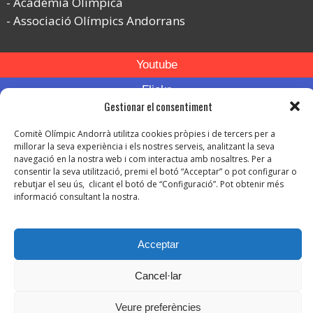
Acadèmia Olímpica
Associació Olímpics Andorrans
Youtube
Flickr
Gestionar el consentiment
Instagram
Comitè Olímpic Andorrà utilitza cookies pròpies i de tercers per a
millorar la seva experiència i els nostres serveis, analitzant la seva
navegació en la nostra web i com interactua amb nosaltres. Per a
consentir la seva utilització, premi el botó “Acceptar” o pot configurar o
rebutjar el seu ús, clicant el botó de “Configuració”. Pot obtenir més
informació consultant la nostra.
© Copyright 2026. Tots els drets reservats.
-
Avís legal
Acceptar
-
Política de privacitat
-
Política de protecció de dades
Cancel·lar
Política de Cookies
Veure preferències