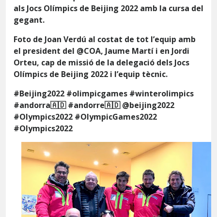
als Jocs Olímpics de Beijing 2022 amb la cursa del
gegant.
Foto de Joan Verdú al costat de tot l’equip amb
el president del @COA, Jaume Martí i en Jordi
Orteu, cap de missió de la delegació dels Jocs
Olímpics de Beijing 2022 i l’equip tècnic.
#Beijing2022 #olimpicgames #winterolimpics
#andorra🇦🇩 #andorre🇦🇩 @beijing2022
#Olympics2022 #OlympicGames2022
#Olympics2022