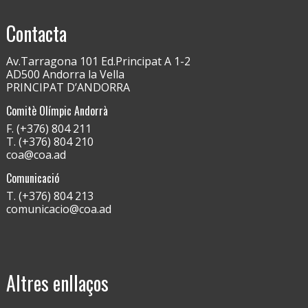
Contacta
Av.Tarragona 101 Ed.Principat A 1-2
AD500 Andorra la Vella
PRINCIPAT D’ANDORRA
Comitè Olímpic Andorrà
F. (+376) 804 211
T. (+376) 804 210
coa@coa.ad
Comunicació
T. (+376) 804 213
comunicacio@coa.ad
Altres enllaços