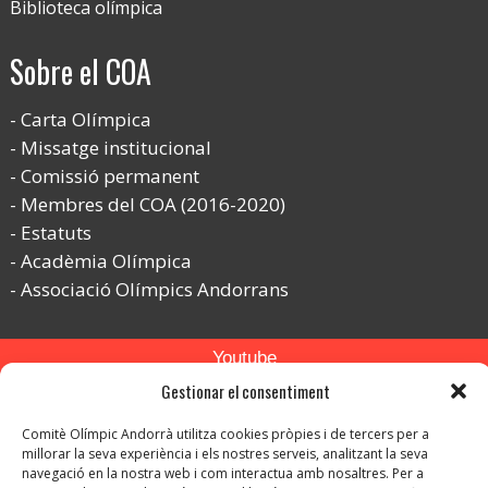
Biblioteca olímpica
Sobre el COA
Carta Olímpica
Missatge institucional
Comissió permanent
Membres del COA (2016-2020)
Estatuts
Acadèmia Olímpica
Associació Olímpics Andorrans
Youtube
Gestionar el consentiment
Flickr
Comitè Olímpic Andorrà utilitza cookies pròpies i de tercers per a
Instagram
millorar la seva experiència i els nostres serveis, analitzant la seva
navegació en la nostra web i com interactua amb nosaltres. Per a