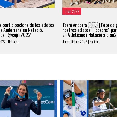
Oran 2022
s participacions de les atletes
Team Andorra 🇦🇩 | Foto de 
tes Andorrans en Natació.
nostres atletes i “coachs” par
.dz . @cojm2022
en Atletisme i Natació a oran
2022 | Notícia
4 de juliol de 2022 | Notícia