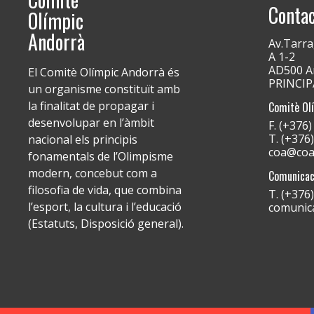
Conta
Olímpic
Andorrà
Av.Tarra
A 1-2
AD500 An
El Comitè Olímpic Andorrà és
PRINCI
un organisme constituït amb
la finalitat de propagar i
Comitè Ol
desenvolupar en l’àmbit
F. (+376
T. (+376
nacional els principis
coa@coa
fonamentals de l’Olimpisme
modern, concebut com a
Comunicac
filosofia de vida, que combina
T. (+376
l’esport, la cultura i l’educació
comunic
(Estatuts, Disposició general).