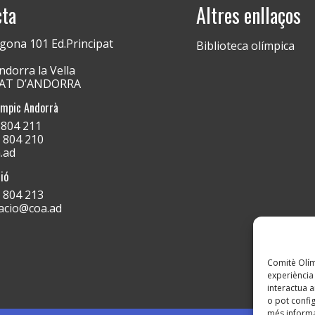
cta
Altres enllaços
gona 101 Ed.Principat
Biblioteca olímpica
dorra la Vella
PAT D’ANDORRA
ímpic Andorrà
) 804 211
) 804 210
.ad
ió
) 804 213
acio@coa.ad
Comitè Olímp
experiència 
interactua a
o pot config
més informa