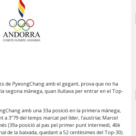
 Jocs de PyeongChang amb el gegant, prova que no ha
n la segona mànega, quan lluitava per entrar en el Top-
yeongChang amb una 33a posició en la primera mànega,
a 3’’79 del temps marcat pel líder, l’austríac Marcel
és (39a posició al pas pel primer punt intermedi, 40è
final de la baixada, quedant a 52 centèsimes del Top-30).