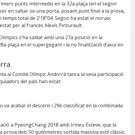
imers punts intermedis en la 32a plaça (en el segon
ercer en saltar-se una porta, posant punt final a la prova,
 temps total de 2’18’’04. Segon ha estat el noruec
estat per al francès Alexis Pinturault.
Olímpics s’ha saldat amb una 27a posició en la
8a plaça en el supergegant i la no finalització d’avui en
orra
ta al Comitè Olímpic Andorrà tanca la seva participació
squiadors del país han estat:
o va acabar el descens i 29è classificat en la combinada
ipació a PyeongChang 2018 amb Irineu Esteve, que la
a prova dels 50 quilòmetres sortida massiva estil clàssic,