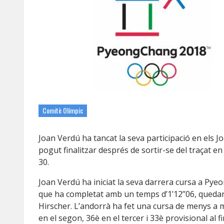
Comitè Olímpic
Joan Verdú ha tancat la seva participació en els
pogut finalitzar després de sortir-se del traçat e
30.
Joan Verdú ha iniciat la seva darrera cursa a P
que ha completat amb un temps d’1’12’’06, quedant 
Hirscher. L’andorrà ha fet una cursa de menys a m
en el segon, 36è en el tercer i 33è provisional al 