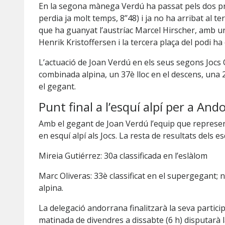
En la segona mànega Verdú ha passat pels dos pr
perdia ja molt temps, 8’’48) i ja no ha arribat al t
que ha guanyat l’austríac Marcel Hirscher, amb un
Henrik Kristoffersen i la tercera plaça del podi ha 
L’actuació de Joan Verdú en els seus segons Jocs 
combinada alpina, un 37è lloc en el descens, una 2
el gegant.
Punt final a l’esquí alpí per a And
Amb el gegant de Joan Verdú l’equip que represen
en esquí alpí als Jocs. La resta de resultats dels e
Mireia Gutiérrez: 30a classificada en l’eslàlom
Marc Oliveras: 33è classificat en el supergegant; n
alpina.
La delegació andorrana finalitzarà la seva partic
matinada de divendres a dissabte (6 h) disputarà l