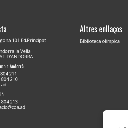
cta
Altres enllaços
gona 101 Ed.Principat
Biblioteca olímpica
dorra la Vella
PAT D’ANDORRA
ímpic Andorrà
) 804 211
) 804 210
.ad
ió
) 804 213
acio@coa.ad