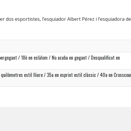
 dos esportistes, l’esquiador Albert Pérez i l’esquiadora d
pergegant / 18è en eslàlom / No acaba en gegant / Desqualificat en
 quilòmetres estil lliure / 35a en esprint estil clàssic / 40a en Crosscou