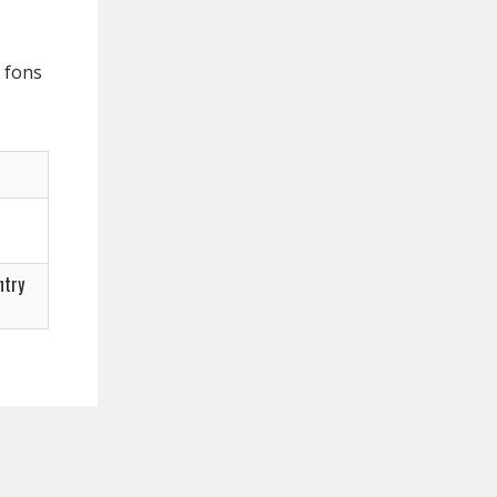
e fons
ntry