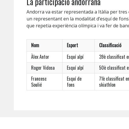
La participació andorrana
Andorra va estar representada a Itàlia per tres
un representant en la modalitat d’esquí de fons
que repetia experiència olímpica i va fer de ban
Nom
Esport
Classificació
Àlex Antor
Esquí alpí
39è classificat 
Roger Vidosa
Esquí alpí
50è classificat 
Francesc
Esquí de
71è classificat 
Soulié
fons
skiathlon