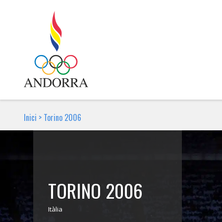
Inici
>
Torino 2006
TORINO 2006
Itàlia