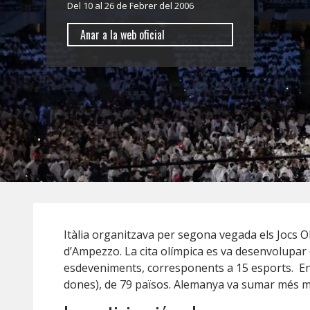
Del 10 al 26 de Febrer del 2006
Anar a la web oficial
Itàlia organitzava per segona vegada els Jocs Ol
d’Ampezzo. La cita olímpica es va desenvolupar e
esdeveniments, corresponents a 15 esports. En t
dones), de 79 països. Alemanya va sumar més med