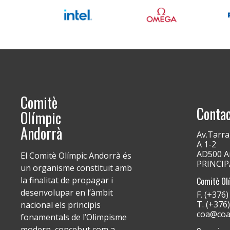
Comitè
Conta
Olímpic
Andorrà
Av.Tarra
A 1-2
AD500 An
El Comitè Olímpic Andorrà és
PRINCI
un organisme constituït amb
la finalitat de propagar i
Comitè Ol
desenvolupar en l’àmbit
F. (+376
T. (+376
nacional els principis
coa@coa
fonamentals de l’Olimpisme
modern, concebut com a