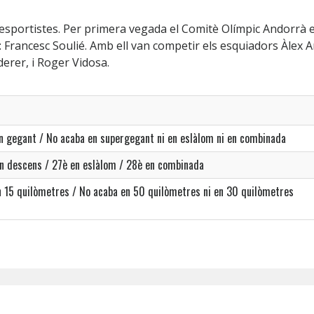
 esportistes. Per primera vegada el Comitè Olímpic Andorrà 
: Francesc Soulié. Amb ell van competir els esquiadors Àlex A
derer, i Roger Vidosa.
en gegant / No acaba en supergegant ni en eslàlom ni en combinada
en descens / 27è en eslàlom / 28è en combinada
en 15 quilòmetres / No acaba en 50 quilòmetres ni en 30 quilòmetres