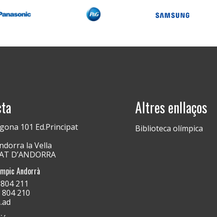
cta
Altres enllaços
gona 101 Ed.Principat
Biblioteca olímpica
dorra la Vella
PAT D’ANDORRA
ímpic Andorrà
) 804 211
) 804 210
.ad