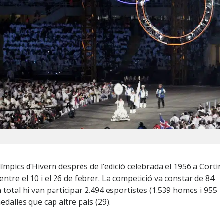
ímpics d’Hivern després de l’edició celebrada el 1956 a Corti
ntre el 10 i el 26 de febrer. La competició va constar de 84
otal hi van participar 2.494 esportistes (1.539 homes i 955
alles que cap altre país (29).