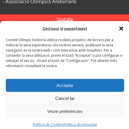
Associació Olímpics Andorrans
Youtube
Gestionar el consentiment
Flickr
Comitè Olímpic Andorrà utilitza cookies pròpies i de tercers per a
Instagram
millorar la seva experiència i els nostres serveis, analitzant la seva
navegació en la nostra web i com interactua amb nosaltres. Per a
consentir la seva utilització, premi el botó “Acceptar” o pot configurar o
rebutjar el seu ús, clicant el botó de “Configuració”. Pot obtenir més
informació consultant la nostra.
© Copyright 2026. Tots els drets reservats.
Acceptar
-
Avís legal
-
Política de privacitat
Cancel·lar
-
Política de protecció de dades
Política de Cookies
Veure preferències
Política de Cookies
Política de privacitat