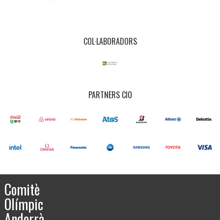
COL·LABORADORS
PARTNERS CIO
Comitè
Olímpic
Andorrà