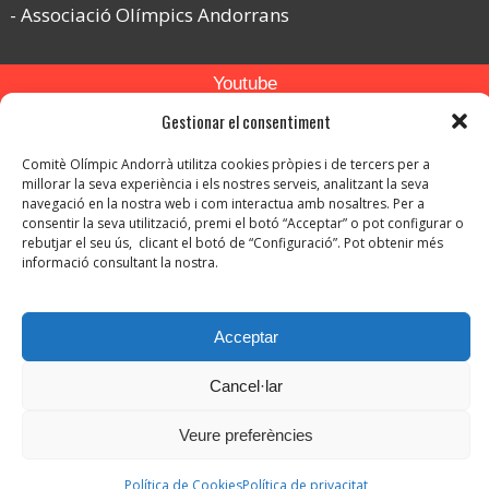
Associació Olímpics Andorrans
Youtube
Gestionar el consentiment
Flickr
Instagram
Comitè Olímpic Andorrà utilitza cookies pròpies i de tercers per a
millorar la seva experiència i els nostres serveis, analitzant la seva
navegació en la nostra web i com interactua amb nosaltres. Per a
consentir la seva utilització, premi el botó “Acceptar” o pot configurar o
rebutjar el seu ús, clicant el botó de “Configuració”. Pot obtenir més
informació consultant la nostra.
© Copyright 2026. Tots els drets reservats.
Acceptar
-
Avís legal
-
Política de privacitat
Cancel·lar
-
Política de protecció de dades
Política de Cookies
Veure preferències
Política de Cookies
Política de privacitat