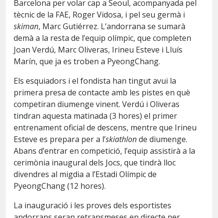
Barcelona per volar cap a Seoul, acompanyada pel
tècnic de la FAE, Roger Vidosa, i pel seu germà i
skiman
, Marc Gutiérrez. L’andorrana se sumarà
demà a la resta de l’equip olímpic, que completen
Joan Verdú, Marc Oliveras, Irineu Esteve i Lluís
Marín, que ja es troben a PyeongChang.
Els esquiadors i el fondista han tingut avui la
primera presa de contacte amb les pistes en què
competiran diumenge vinent. Verdú i Oliveras
tindran aquesta matinada (3 hores) el primer
entrenament oficial de descens, mentre que Irineu
Esteve es prepara per a l’
skiathlon
de diumenge.
Abans d’entrar en competició, l’equip assistirà a la
cerimònia inaugural dels Jocs, que tindrà lloc
divendres al migdia a l’Estadi Olímpic de
PyeongChang (12 hores).
La inauguració i les proves dels esportistes
andorrans seran retransmeses en directe per