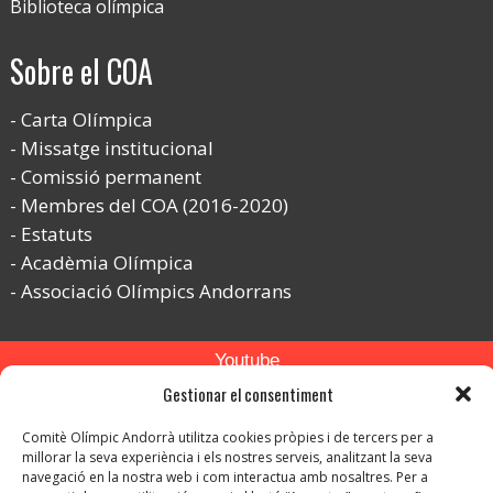
Biblioteca olímpica
Sobre el COA
Carta Olímpica
Missatge institucional
Comissió permanent
Membres del COA (2016-2020)
Estatuts
Acadèmia Olímpica
Associació Olímpics Andorrans
Youtube
Gestionar el consentiment
Flickr
Comitè Olímpic Andorrà utilitza cookies pròpies i de tercers per a
Instagram
millorar la seva experiència i els nostres serveis, analitzant la seva
navegació en la nostra web i com interactua amb nosaltres. Per a