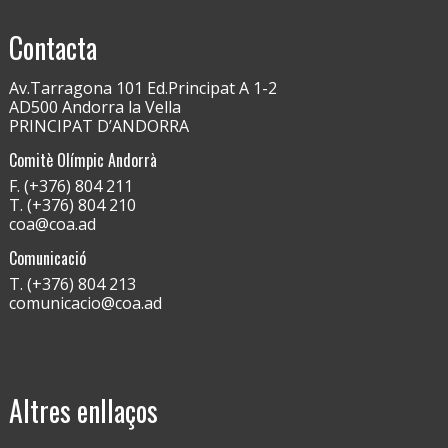
Contacta
Av.Tarragona 101 Ed.Principat A 1-2
AD500 Andorra la Vella
PRINCIPAT D’ANDORRA
Comitè Olímpic Andorrà
F. (+376) 804 211
T. (+376) 804 210
coa@coa.ad
Comunicació
T. (+376) 804 213
comunicacio@coa.ad
Altres enllaços