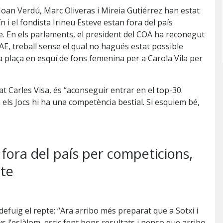
 Joan Verdú, Marc Oliveras i Mireia Gutiérrez han estat
n i el fondista Irineu Esteve estan fora del país
te. En els parlaments, el president del COA ha reconegut
a FAE, treball sense el qual no hagués estat possible
na plaça en esquí de fons femenina per a Carola Vila per
at Carles Visa, és “aconseguir entrar en el top-30.
en els Jocs hi ha una competència bestial. Si esquiem bé,
, fora del país per competicions,
cte
efuig el repte: “Ara arribo més preparat que a Sotxi i
s l’eslàlom, estic fent bons resultats i penso que arribo