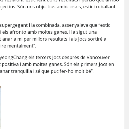
jectius. Són uns objectius ambiciosos, estic treballant
 supergegant i la combinada, assenyalava que “estic
i els afronto amb moltes ganes. Ha sigut una
 anar a mi per millors resultats i als Jocs sortiré a
aire mentalment”.
 PyeongChang els tercers Jocs després de Vancouver
t positiva i amb moltes ganes. Són els primers Jocs en
nar tranquil·la i sé que puc fer-ho molt bé”.