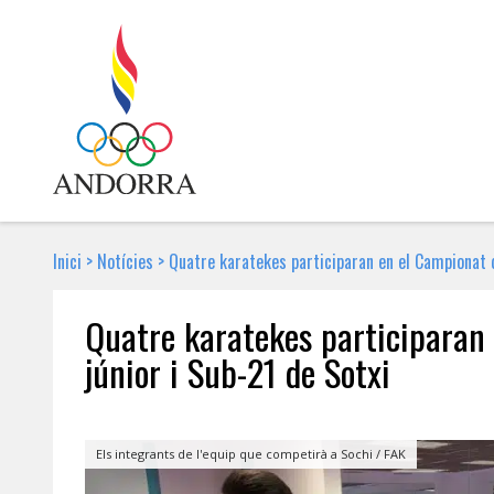
Inici
>
Notícies
>
Quatre karatekes participaran en el Campionat d
Quatre karatekes participaran
júnior i Sub-21 de Sotxi
30 DE GENER DE 2018 | NOTÍCIA
Els integrants de l'equip que competirà a Sochi / FAK