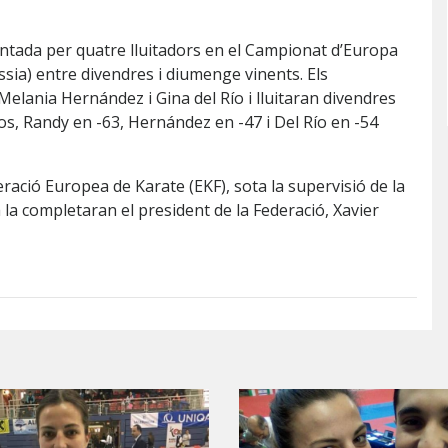
ntada per quatre lluitadors en el Campionat d’Europa
ssia) entre divendres i diumenge vinents. Els
lania Hernández i Gina del Río i lluitaran divendres
os, Randy en -63, Hernández en -47 i Del Río en -54
ració Europea de Karate (EKF), sota la supervisió de la
 la completaran el president de la Federació, Xavier