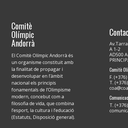
Comitè
Conta
Olímpic
Andorrà
Av.Tarra
A 1-2
AD500 An
El Comitè Olímpic Andorrà és
PRINCI
un organisme constituït amb
la finalitat de propagar i
Comitè Ol
desenvolupar en l’àmbit
F. (+376
T. (+376
nacional els principis
coa@coa
fonamentals de l’Olimpisme
modern, concebut com a
Comunicac
filosofia de vida, que combina
T. (+376
l’esport, la cultura i l’educació
comunic
(Estatuts, Disposició general).