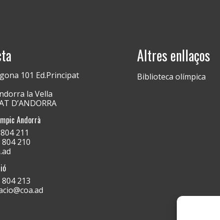
cta
Altres enllaços
gona 101 Ed.Principat
Biblioteca olímpica
dorra la Vella
PAT D’ANDORRA
ímpic Andorrà
) 804 211
) 804 210
.ad
ió
) 804 213
acio@coa.ad