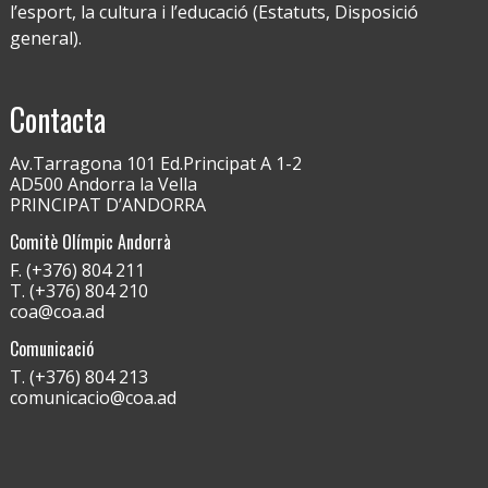
l’esport, la cultura i l’educació (Estatuts, Disposició
general).
Contacta
Av.Tarragona 101 Ed.Principat A 1-2
AD500 Andorra la Vella
PRINCIPAT D’ANDORRA
Comitè Olímpic Andorrà
F. (+376) 804 211
T. (+376) 804 210
coa@coa.ad
Comunicació
T. (+376) 804 213
comunicacio@coa.ad