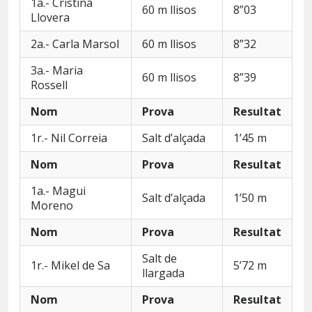
1a.- Cristina
60 m llisos
8”03
Llovera
2a.- Carla Marsol
60 m llisos
8”32
3a.- Maria
60 m llisos
8”39
Rossell
Nom
Prova
Resultat
1r.- Nil Correia
Salt d’alçada
1’45 m
Nom
Prova
Resultat
1a.- Magui
Salt d’alçada
1’50 m
Moreno
Nom
Prova
Resultat
Salt de
1r.- Mikel de Sa
5’72 m
llargada
Nom
Prova
Resultat