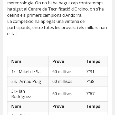
meteorologia. On no hi ha hagut cap contratemps
ha sigut al Centre de Tecnificació d’Ordino, on s’ha
definit els primers campions d’Andorra.
La competició ha aplegat una vintena de
particip
ants, entre totes les proves, i els millors han
estat:
Nom
Prova
Temps
1r.- Mikel de Sa
60 m llisos
7”31
2n.- Arnau Puig
60 m llisos
7”38
3r.- Ian
60 m llisos
7”67
Rodríguez
Nom
Prova
Temps