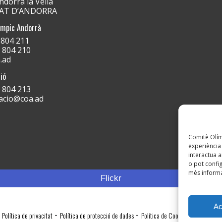
dorra la Vella
PAT D’ANDORRA
ímpic Andorrà
) 804 211
) 804 210
.ad
ió
) 804 213
acio@coa.ad
Comitè Olímp
experiència 
interactua a
o pot config
més informa
Flickr
Ac
-
-
Política de privacitat
Política de protecció de dades
Política de Cookies