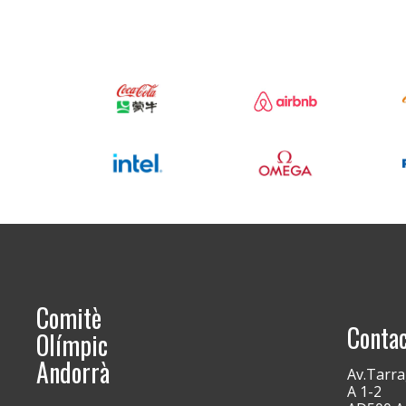
Comitè
Conta
Olímpic
Andorrà
Av.Tarra
A 1-2