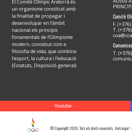
AD500 An
El Comitè Olímpic Andorrà és
PRINCI
un organisme constituït amb
la finalitat de propagar i
Comitè Ol
desenvolupar en l’àmbit
F. (+376
T. (+376
nacional els principis
coa@coa
fonamentals de l’Olimpisme
modern, concebut com a
Comunicac
filosofia de vida, que combina
T. (+376
l’esport, la cultura i l’educació
comunic
(Estatuts, Disposició general).
Youtube
-
© Copyright 2026. Tots els drets reservats.
Avís legal