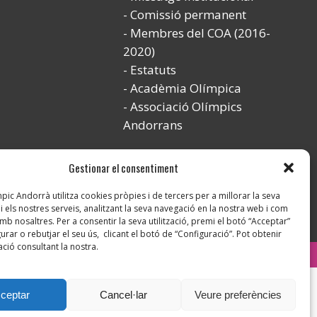
Comissió permanent
Membres del COA (2016-
2020)
Estatuts
Acadèmia Olímpica
Associació Olímpics
Andorrans
Gestionar el consentiment
ic Andorrà utilitza cookies pròpies i de tercers per a millorar la seva
i els nostres serveis, analitzant la seva navegació en la nostra web i com
mb nosaltres. Per a consentir la seva utilització, premi el botó “Acceptar”
urar o rebutjar el seu ús, clicant el botó de “Configuració”. Pot obtenir
ció consultant la nostra.
Instagram
ceptar
Cancel·lar
Veure preferències