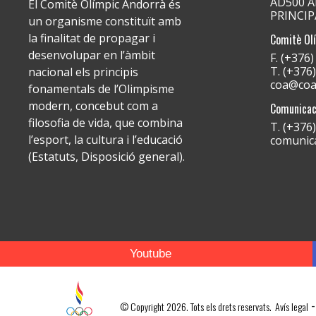
AD500 An
El Comitè Olímpic Andorrà és
PRINCI
un organisme constituït amb
la finalitat de propagar i
Comitè Ol
desenvolupar en l’àmbit
F. (+376
T. (+376
nacional els principis
coa@coa
fonamentals de l’Olimpisme
modern, concebut com a
Comunicac
filosofia de vida, que combina
T. (+376
l’esport, la cultura i l’educació
comunic
(Estatuts, Disposició general).
Youtube
-
© Copyright 2026. Tots els drets reservats.
Avís legal