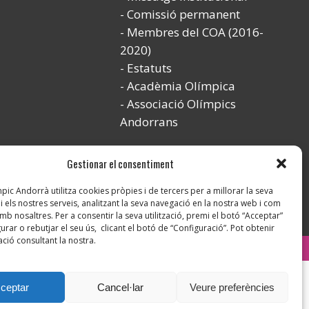
Comissió permanent
Membres del COA (2016-
2020)
Estatuts
Acadèmia Olímpica
Associació Olímpics
Andorrans
Gestionar el consentiment
ic Andorrà utilitza cookies pròpies i de tercers per a millorar la seva
i els nostres serveis, analitzant la seva navegació en la nostra web i com
mb nosaltres. Per a consentir la seva utilització, premi el botó “Acceptar”
urar o rebutjar el seu ús, clicant el botó de “Configuració”. Pot obtenir
ció consultant la nostra.
Instagram
ceptar
Cancel·lar
Veure preferències