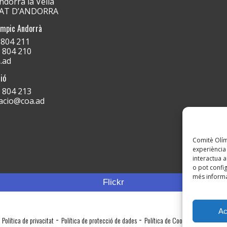
dorra la Vella
PAT D’ANDORRA
ímpic Andorrà
) 804 211
) 804 210
.ad
ió
) 804 213
acio@coa.ad
Comitè Olímp
experiència 
interactua a
o pot config
més informa
Flickr
Ac
-
-
Política de privacitat
Política de protecció de dades
Política de Cookies