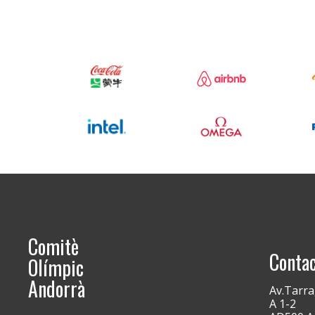
Comitè
Conta
Olímpic
Andorrà
Av.Tarra
A 1-2