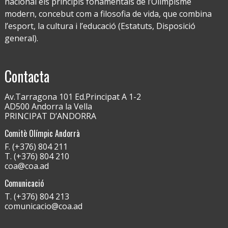
nacional els principis fonamentals de l’Olimpisme
modern, concebut com a filosofia de vida, que combina
l’esport, la cultura i l’educació (Estatuts, Disposició
general).
Contacta
Av.Tarragona 101 Ed.Principat A 1-2
AD500 Andorra la Vella
PRINCIPAT D’ANDORRA
Comitè Olímpic Andorrà
F. (+376) 804 211
T. (+376) 804 210
coa@coa.ad
Comunicació
T. (+376) 804 213
comunicacio@coa.ad