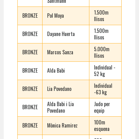
Santmann
1.500m
BRONZE
Pol Moya
llisos
1.500m
BRONZE
Dayane Huerta
llisos
5.000m
BRONZE
Marcos Sanza
llisos
Individual -
BRONZE
Alda Babi
52 kg
Individual
BRONZE
Lia Povedano
-63 kg
Alda Babi i Lia
Judo per
BRONZE
Povedano
equip
100m
BRONZE
Mònica Ramirez
esquena