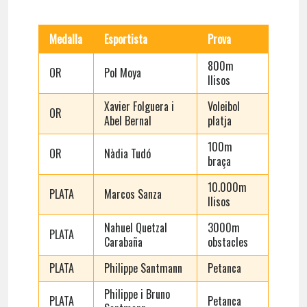
Medalla
Esportista
Prova
800m
OR
Pol Moya
llisos
Xavier Folguera i
Voleibol
OR
Abel Bernal
platja
100m
OR
Nàdia Tudó
braça
10.000m
PLATA
Marcos Sanza
llisos
Nahuel Quetzal
3000m
PLATA
Carabaña
obstacles
PLATA
Philippe Santmann
Petanca
Philippe i Bruno
PLATA
Petanca