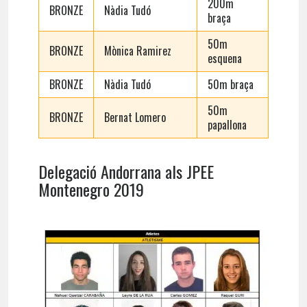
200m
BRONZE
Nàdia Tudó
braça
50m
BRONZE
Mònica Ramirez
esquena
BRONZE
Nàdia Tudó
50m braça
50m
BRONZE
Bernat Lomero
papallona
Delegació Andorrana als JPEE
Montenegro 2019