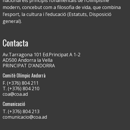
nacional els principis fonamentals de l’Olimpisme
modern, concebut com a filosofia de vida, que combina
l’esport, la cultura i l’educació (Estatuts, Disposició
general).
Contacta
Av.Tarragona 101 Ed.Principat A 1-2
AD500 Andorra la Vella
PRINCIPAT D’ANDORRA
Comitè Olímpic Andorrà
F. (+376) 804 211
T. (+376) 804 210
coa@coa.ad
Comunicació
T. (+376) 804 213
comunicacio@coa.ad