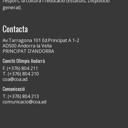
l’esport, la cultura i l’educació (Estatuts, Disposició
general).
Contacta
Av.Tarragona 101 Ed.Principat A 1-2
AD500 Andorra la Vella
PRINCIPAT D’ANDORRA
Comitè Olímpic Andorrà
F. (+376) 804 211
T. (+376) 804 210
coa@coa.ad
Comunicació
T. (+376) 804 213
comunicacio@coa.ad