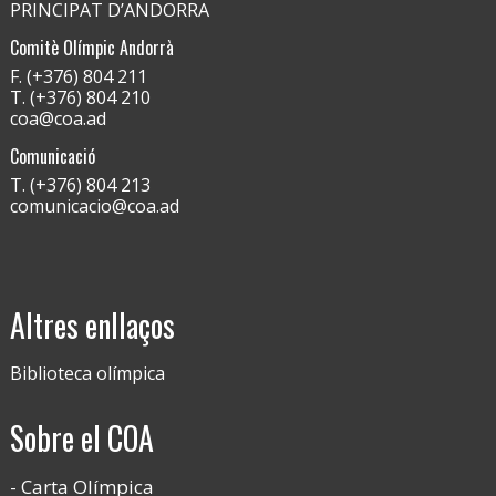
PRINCIPAT D’ANDORRA
Comitè Olímpic Andorrà
F. (+376) 804 211
T. (+376) 804 210
coa@coa.ad
Comunicació
T. (+376) 804 213
comunicacio@coa.ad
Altres enllaços
Biblioteca olímpica
Sobre el COA
Carta Olímpica