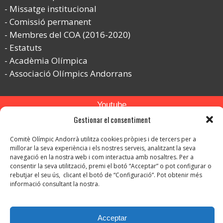
Missatge institucional
Comissió permanent
Membres del COA (2016-2020)
Estatuts
Acadèmia Olímpica
Associació Olímpics Andorrans
Youtube
Gestionar el consentiment
Flickr
Comitè Olímpic Andorrà utilitza cookies pròpies i de tercers per a
Instagram
millorar la seva experiència i els nostres serveis, analitzant la seva
navegació en la nostra web i com interactua amb nosaltres. Per a
consentir la seva utilització, premi el botó “Acceptar” o pot configurar o
rebutjar el seu ús, clicant el botó de “Configuració”. Pot obtenir més
informació consultant la nostra.
© Copyright 2026. Tots els drets reservats.
Acceptar