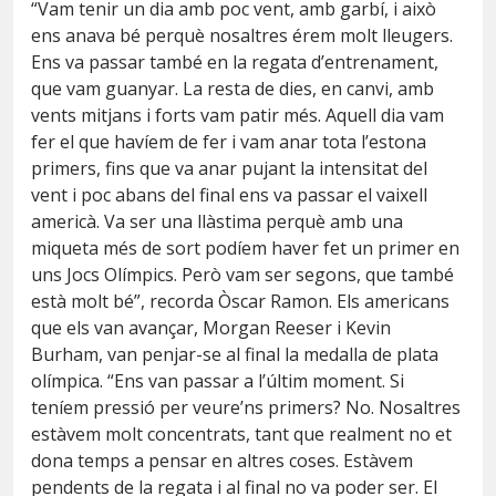
“Vam tenir un dia amb poc vent, amb garbí, i això
ens anava bé perquè nosaltres érem molt lleugers.
Ens va passar també en la regata d’entrenament,
que vam guanyar. La resta de dies, en canvi, amb
vents mitjans i forts vam patir més. Aquell dia vam
fer el que havíem de fer i vam anar tota l’estona
primers, fins que va anar pujant la intensitat del
vent i poc abans del final ens va passar el vaixell
americà. Va ser una llàstima perquè amb una
miqueta més de sort podíem haver fet un primer en
uns Jocs Olímpics. Però vam ser segons, que també
està molt bé”, recorda Òscar Ramon. Els americans
que els van avançar, Morgan Reeser i Kevin
Burham, van penjar-se al final la medalla de plata
olímpica. “Ens van passar a l’últim moment. Si
teníem pressió per veure’ns primers? No. Nosaltres
estàvem molt concentrats, tant que realment no et
dona temps a pensar en altres coses. Estàvem
pendents de la regata i al final no va poder ser. El