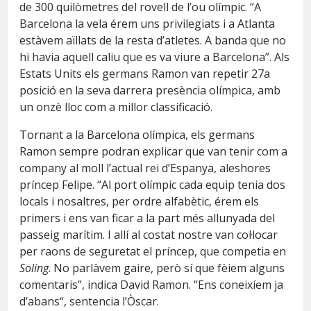
de 300 quilòmetres del rovell de l’ou olímpic. “A
Barcelona la vela érem uns privilegiats i a Atlanta
estàvem aïllats de la resta d’atletes. A banda que no
hi havia aquell caliu que es va viure a Barcelona”. Als
Estats Units els germans Ramon van repetir 27a
posició en la seva darrera presència olímpica, amb
un onzè lloc com a millor classificació.
Tornant a la Barcelona olímpica, els germans
Ramon sempre podran explicar que van tenir com a
company al moll l’actual rei d’Espanya, aleshores
príncep Felipe. “Al port olímpic cada equip tenia dos
locals i nosaltres, per ordre alfabètic, érem els
primers i ens van ficar a la part més allunyada del
passeig marítim. I allí al costat nostre van col·locar
per raons de seguretat el príncep, que competia en
Soling
. No parlàvem gaire, però sí que fèiem alguns
comentaris”, indica David Ramon. “Ens coneixíem ja
d’abans“, sentencia l’Òscar.