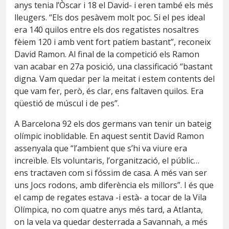
anys tenia l’Òscar i 18 el David- i eren també els més
lleugers. “Els dos pesàvem molt poc. Si el pes ideal
era 140 quilos entre els dos regatistes nosaltres
fèiem 120 i amb vent fort patíem bastant”, reconeix
David Ramon. Al final de la competició els Ramon
van acabar en 27a posició, una classificació “bastant
digna. Vam quedar per la meitat i estem contents del
que vam fer, però, és clar, ens faltaven quilos. Era
qüestió de múscul i de pes”.
A Barcelona 92 els dos germans van tenir un bateig
olímpic inoblidable. En aquest sentit David Ramon
assenyala que “l’ambient que s’hi va viure era
increïble. Els voluntaris, l’organització, el públic…
ens tractaven com si fóssim de casa. A més van ser
uns Jocs rodons, amb diferència els millors”. I és que
el camp de regates estava -i està- a tocar de la Vila
Olímpica, no com quatre anys més tard, a Atlanta,
on la vela va quedar desterrada a Savannah, a més