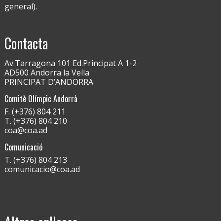
general).
Contacta
Av.Tarragona 101 Ed.Principat A 1-2
AD500 Andorra la Vella
PRINCIPAT D’ANDORRA
Comitè Olímpic Andorrà
F. (+376) 804 211
T. (+376) 804 210
coa@coa.ad
Comunicació
T. (+376) 804 213
comunicacio@coa.ad