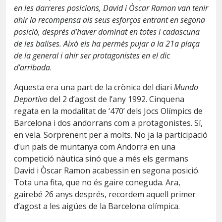
en les darreres posicions, David i Òscar Ramon van tenir
ahir la recompensa als seus esforços entrant en segona
posició, després d’haver dominat en totes i cadascuna
de les balises. Això els ha permès pujar a la 21a plaça
de la general i ahir ser protagonistes en el dic
d’arribada
.
Aquesta era una part de la crònica del diari
Mundo
Deportivo
del 2 d’agost de l’any 1992. Cinquena
regata en la modalitat de ‘470’ dels Jocs Olímpics de
Barcelona i dos andorrans com a protagonistes. Sí,
en vela. Sorprenent per a molts. No ja la participació
d’un país de muntanya com Andorra en una
competició nàutica sinó que a més els germans
David i Òscar Ramon acabessin en segona posició.
Tota una fita, que no és gaire coneguda. Ara,
gairebé 26 anys després, recordem aquell primer
d’agost a les aigües de la Barcelona olímpica.