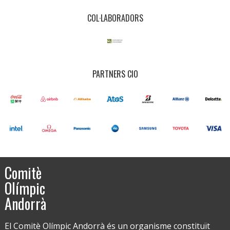
COL·LABORADORS
PARTNERS CIO
Comitè
Olímpic
Andorrà
El Comitè Olímpic Andorrà és un organisme constituït