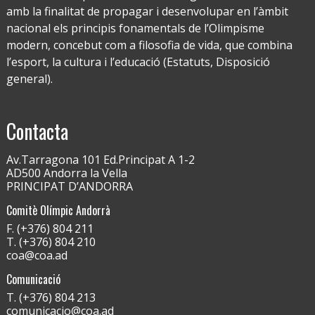
amb la finalitat de propagar i desenvolupar en l’àmbit
nacional els principis fonamentals de l’Olimpisme
modern, concebut com a filosofia de vida, que combina
l’esport, la cultura i l’educació (Estatuts, Disposició
general).
Contacta
Av.Tarragona 101 Ed.Principat A 1-2
AD500 Andorra la Vella
PRINCIPAT D’ANDORRA
Comitè Olímpic Andorrà
F. (+376) 804 211
T. (+376) 804 210
coa@coa.ad
Comunicació
T. (+376) 804 213
comunicacio@coa.ad