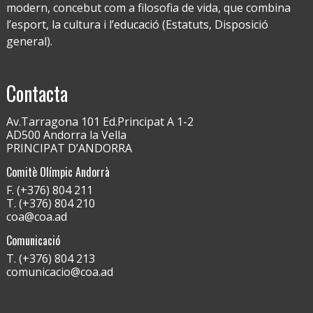
modern, concebut com a filosofia de vida, que combina
l’esport, la cultura i l’educació (Estatuts, Disposició
general).
Contacta
Av.Tarragona 101 Ed.Principat A 1-2
AD500 Andorra la Vella
PRINCIPAT D’ANDORRA
Comitè Olímpic Andorrà
F. (+376) 804 211
T. (+376) 804 210
coa@coa.ad
Comunicació
T. (+376) 804 213
comunicacio@coa.ad