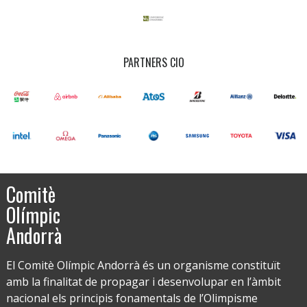
PARTNERS CIO
Comitè
Olímpic
Andorrà
El Comitè Olímpic Andorrà és un organisme constituït
amb la finalitat de propagar i desenvolupar en l’àmbit
nacional els principis fonamentals de l’Olimpisme