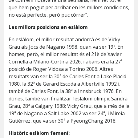
que hem pogut per arribar en les millors condicions,
no està perfecte, però puc córrer”.
Les millors posicions en eslàlom
En eslàlom, el millor resultat andorrà és de Vicky
Grau als Jocs de Nagano 1998, quan va ser 19ª. En
homes, però, el millor resultat és el 21è de Xavier
Cornella a Milano-Cortina 2026, i abans era la 27ª
posició de Roger Vidosa a Torino 2006. Altres
resultats van ser la 30ª de Carles Font a Lake Placid
1980, la 32ª de Gerard Escoda a Albertville 1992 i,
també de Carles Font, la 38ª a Innsbruck 1976. En
dones, també van finalitzar l’eslàlom olímpic Sandra
Grau, 28ª a Calgary 1988; Vicky Grau, que a més de la
19ª de Nagano a Salt Lake 2002 va ser 24ª, i Mireia
Gutiérrez, que va ser 30ª a PyeongChang 2018.
Històric eslàlom femení: