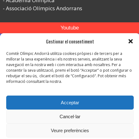
Acadèmia Olímpica
Associació Olímpics Andorrans
Youtube
Flickr
Gestionar el consentiment
Instagram
Comitè Olímpic Andorrà utilitza cookies pròpies i de tercers per a
millorar la seva experiència i els nostres serveis, analitzant la seva
navegació en la nostra web i com interactua amb nosaltres. Per a
consentir la seva utilització, premi el botó “Acceptar” o pot configurar o
rebutjar el seu ús, clicant el botó de “Configuració”. Pot obtenir més
informació consultant la nostra.
© Copyright 2026. Tots els drets reservats.
-
Avís legal
Acceptar
-
Política de privacitat
-
Cancel·lar
Política de protecció de dades
Política de Cookies
Veure preferències