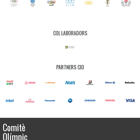
COL·LABORADORS
PARTNERS CIO
Comitè
Olímpic