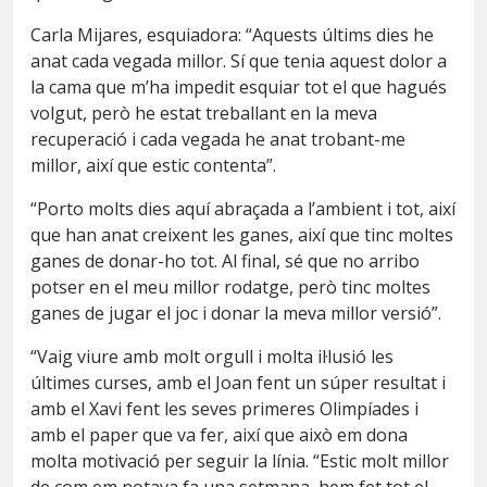
Carla Mijares, esquiadora: “Aquests últims dies he
anat cada vegada millor. Sí que tenia aquest dolor a
la cama que m’ha impedit esquiar tot el que hagués
volgut, però he estat treballant en la meva
recuperació i cada vegada he anat trobant-me
millor, així que estic contenta”.
“Porto molts dies aquí abraçada a l’ambient i tot, així
que han anat creixent les ganes, així que tinc moltes
ganes de donar-ho tot. Al final, sé que no arribo
potser en el meu millor rodatge, però tinc moltes
ganes de jugar el joc i donar la meva millor versió”.
“Vaig viure amb molt orgull i molta il·lusió les
últimes curses, amb el Joan fent un súper resultat i
amb el Xavi fent les seves primeres Olimpíades i
amb el paper que va fer, així que això em dona
molta motivació per seguir la línia. “Estic molt millor
de com em notava fa una setmana, hem fet tot el